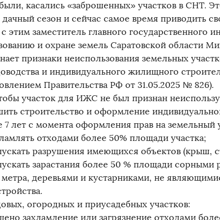
 были, касались «заброшенных» участков в СНТ. Эт
е дачный сезон и сейчас самое время приводить с
и с этим заместитель главного государственного и
зованию и охране земель Саратовской области Ми
нает признаки неиспользования земельных участк
доводства и индивидуального жилищного строител
овлением Правительства РФ от 31.05.2025 № 826).
чтобы участок для ИЖС не был признан неиспольз
ршить строительство и оформление индивидуально
е 7 лет с момента оформления прав на земельный 
ахламлять отходами более 50% площади участка;
опускать разрушения имеющихся объектов (крыш, ст
опускать зарастания более 50 % площади сорными
1 метра, деревьями и кустарниками, не являющим
стройства.
довых, огородных и приусадебных участков:
ещено захламление или загрязнение отходами бол