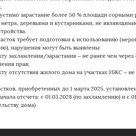
;
пустимо зарастание более 50 % площади сорными
1 метра, деревьями и кустарниками, не являющим
стройства.
часток требует подготовки к использованию (мер
ию), нарушения могут быть выявлены:
кту захламления/зарастания – не ранее чем через 
ения прав;
кту отсутствия жилого дома на участках ИЖС – не 
астков, приобретенных до 1 марта 2025, установл
ачала отсчета: с 01.03.2028 (по захламлению) и с 01
льству дома).