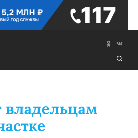
т владельцам
частке