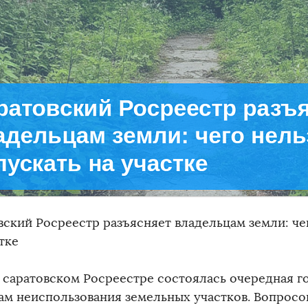
вский Росреестр разъясняет владельцам земли: че
тке
в саратовском Росреестре состоялась очередная г
ам неиспользования земельных участков. Вопросо