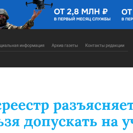
циальная информация
Архив газеты
Контакты редакции
среестр разъясняе
ьзя допускать на у