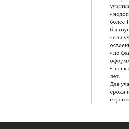
участка
• недо
более 
благоу
Если у
освоен
• по фа
оформл
• по фа
лет.
Для уч
сроки н
строите