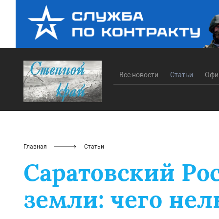
Все новости
Статьи
Офи
Главная
Статьи
Саратовский Ро
земли: чего нел