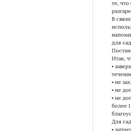
те, что
разгар
В связ
исполь
напоми
для са
Постан
Итак, 
• заве
течени
• не з
• не д
• не д
более 
благоу
Для са
• запр