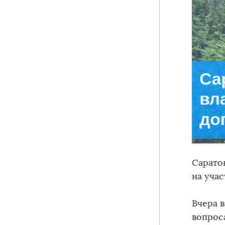
Сарато
на учас
Вчера 
вопрос