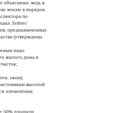
о объяснимо: ведь в
вою землю в порядок.
нспектора по
хаил Лейтес
ов, предназначенных
ьства (утверждены
уемым надо:
го жилого дома в
участок;
ен, окон);
 растениями высотой
ися элементами
ее 50% площади