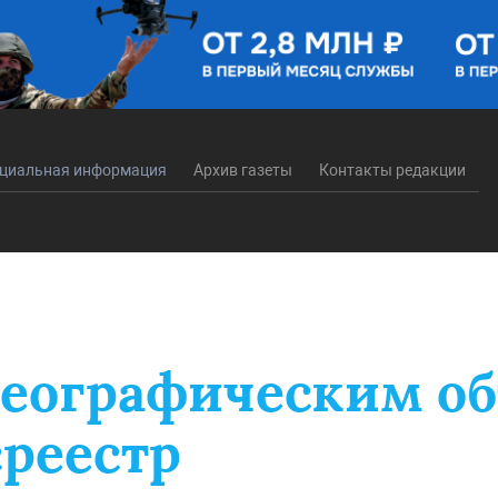
циальная информация
Архив газеты
Контакты редакции
еографическим о
среестр