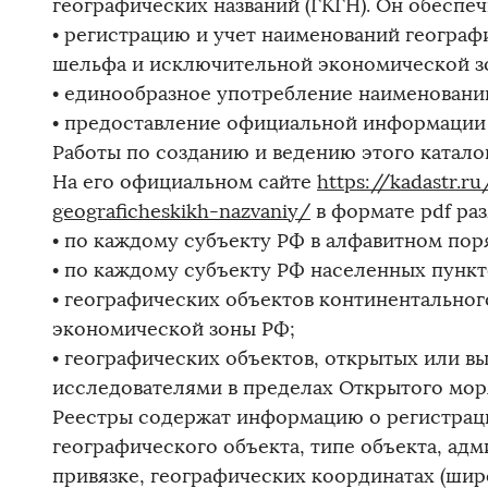
географических названий (ГКГН). Он обеспеч
• регистрацию и учет наименований географ
шельфа и исключительной экономической зо
• единообразное употребление наименовани
• предоставление официальной информации 
Работы по созданию и ведению этого катало
На его официальном сайте
https://kadastr.r
geograficheskikh-nazvaniy/
в формате pdf ра
• по каждому субъекту РФ в алфавитном пор
• по каждому субъекту РФ населенных пунк
• географических объектов континентально
экономической зоны РФ;
• географических объектов, открытых или 
исследователями в пределах Открытого моря
Реестры содержат информацию о регистрац
географического объекта, типе объекта, а
привязке, географических координатах (широ