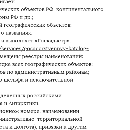
ивает:
ических объектов РФ, континентального
ны РФ и др.;
й географических объектов;
о названиях.
га выполняет «Роскадастр».
u/services/gosudarstvennyy-katalog-
змещены реестры наименований:
ядке всех географических объектов;
тов по административным районам;
го шельфа и исключительной
выделенных российскими
 и Антарктики.
ионном номере, наименовании
дминистративно-территориальной
та и долгота), привязки к другим