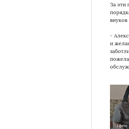
За эти
порядк
внуков 
- Алек
и жела
заботли
пожела
обслуж
1 фото