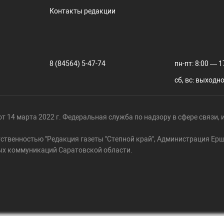
Контакты редакции
8 (84564) 5-47-74
пн-пт: 8:00 — 1
сб, вс: выходн
т 14 марта 2022 г. Федеральная служба по надзору в сфере связи
тственностью "Редакция газеты "Степной край", Администрация Е
ых коммуникаций Саратовской области.