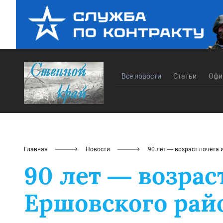
Все новости
Статьи
Офи
Главная
Новости
90 лет — возраст почета
90 лет — возрас
Ершовского рай