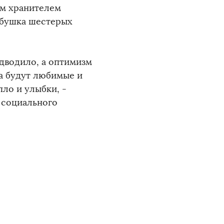
им хранителем
абушка шестерых
дводило, а оптимизм
а будут любимые и
пло и улыбки, -
 социального