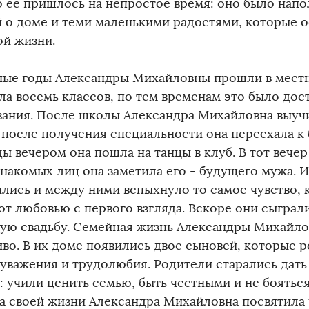
о ее пришлось на непростое время: оно было напо
й о доме и теми маленькими радостями, которые 
ой жизни.
ые годы Александры Михайловны прошли в местн
ла восемь классов, по тем временам это было до
вания. После школы Александра Михайловна выучи
 после получения специальности она переехала к
ы вечером она пошла на танцы в клуб. В тот вечер
знакомых лиц она заметила его - будущего мужа. И
ились и между ними вспыхнуло то самое чувство,
ют любовью с первого взгляда. Вскоре они сыграл
ую свадьбу. Семейная жизнь Александры Михайл
иво. В их доме появились двое сыновей, которые 
 уважения и трудолюбия. Родители старались дать
: учили ценить семью, быть честными и не бояться
а своей жизни Александра Михайловна посвятила р