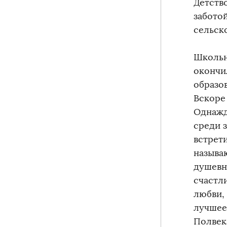
Детств
забото
сельск
Школьн
окончи
образо
Вскоре
Однажд
среди 
встрет
называ
душевн
счастл
любви,
лучшее
Полвек