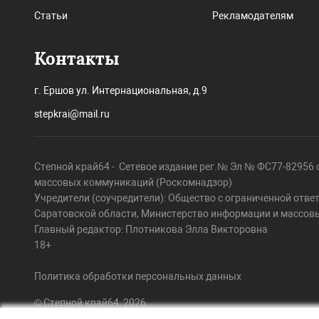
Статьи
Рекламодателям
Контакты
г. Ершов ул. Интернациональная, д.9
stepkrai@mail.ru
Степной край64 - Сетевое издание рег.№ Эл № ФС77-82956 о
массовых коммуникаций (Роскомнадзор)
Учредители (соучредители): Общество с ограниченной отве
Саратовской области, Министерство информации и массов
Главный редактор: Плотникова Элла Викторовна
18+
Политика обработки персональных данных
© Степной край64, 2026