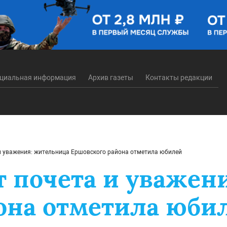
циальная информация
Архив газеты
Контакты редакции
 и уважения: жительница Ершовского района отметила юбилей
т почета и уваже
она отметила юби