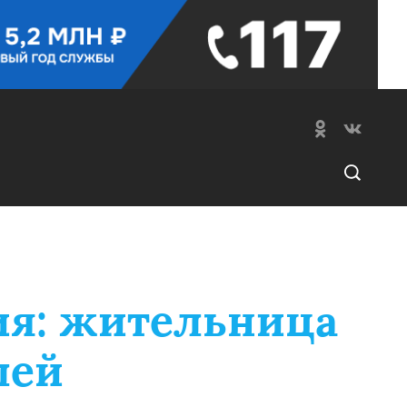
ния: жительница
лей