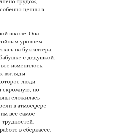
лнено трудом,
особенно ценны в
ой школе. Она
стойным уровнем
лась на бухгалтера.
 бабушке с дедушкой.
 все изменилось:
х взгляды
 которое люди
и скромную, но
овны сложилась
росли в атмосфере
 им все самое
 трудностей.
аботе в сберкассе.