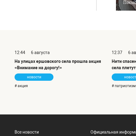
Посмо
12:44
6 августа
12:37
6 а
На улицах ершовского села прошла акция
Нити спасе
«Внимание на дорогу!»
села плету
новости
новос
# акция
# патриотизм
Все новости
Официальная информ