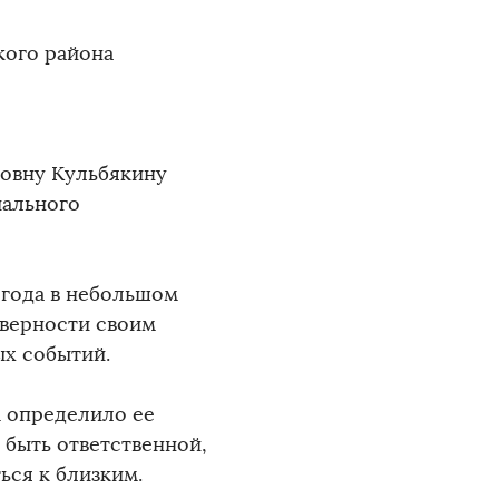
кого района
ловну Кульбякину
иального
 года в небольшом
 верности своим
ых событий.
м определило ее
 быть ответственной,
ься к близким.