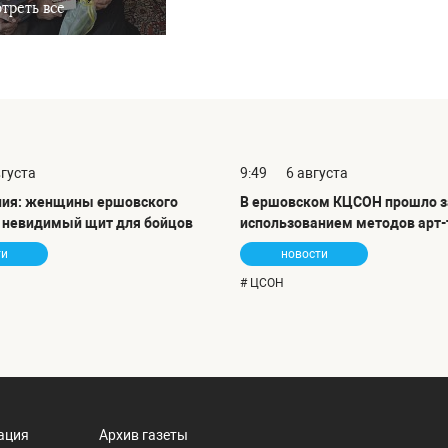
треть все
вгуста
9:49
6 августа
ния: женщины ершовского
В ершовском КЦСОН прошло з
т невидимый щит для бойцов
использованием методов арт-
ти
новости
# ЦСОН
ация
Архив газеты