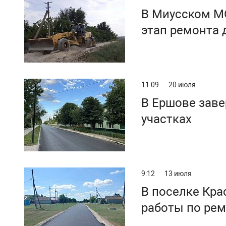
В Миусском М
этап ремонта 
11:09
20 июля
В Ершове заве
участках
9:12
13 июля
В поселке Кр
работы по ре