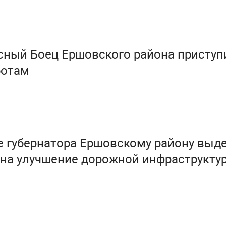
сный Боец Ершовского района приступ
ботам
е губернатора Ершовскому району выд
 на улучшение дорожной инфраструкту