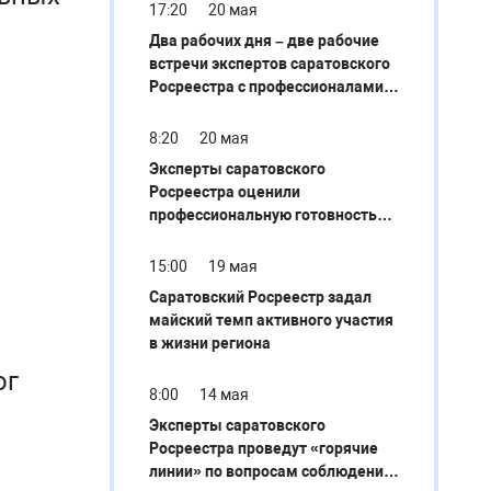
17:20
20 мая
Два рабочих дня – две рабочие
встречи экспертов саратовского
Росреестра с профессионалами
регионального рынка
недвижимости
8:20
20 мая
Эксперты саратовского
Росреестра оценили
профессиональную готовность
будущих арбитражных
управляющих
15:00
19 мая
Саратовский Росреестр задал
майский темп активного участия
в жизни региона
ог
8:00
14 мая
Эксперты саратовского
Росреестра проведут «горячие
линии» по вопросам соблюдения