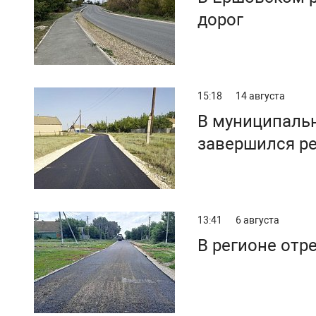
дорог
15:18
14 августа
В муниципаль
завершился р
13:41
6 августа
В регионе отр