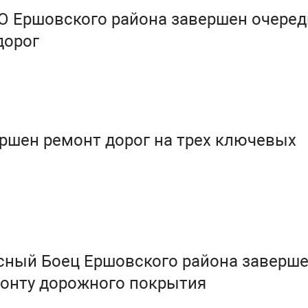
О Ершовского района завершен очере
дорог
ршен ремонт дорог на трех ключевых
асный Боец Ершовского района заверш
монту дорожного покрытия