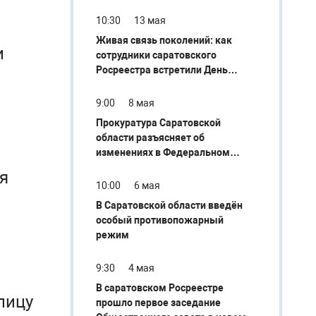
земельного законодательства
10:30
13 мая
Живая связь поколений: как
и
сотрудники саратовского
Росреестра встретили День
Победы
9:00
8 мая
Прокуратура Саратовской
области разъясняет об
изменениях в Федеральном
законе «О порядке рассмотрения
я
обращений граждан Российской
10:00
6 мая
Федерации»
В Саратовской области введён
особый противопожарный
режим
9:30
4 мая
В саратовском Росреестре
лицу
прошло первое заседание