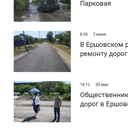
Парковая
8:58
3 июня
В Ершовском 
ремонту дорог
14:12
30 мая
Общественник
дорог в Ершов