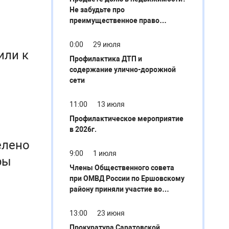
Не забудьте про
преимущественное право
покупки
0:00
29 июля
или к
Профилактика ДТП и
содержание улично-дорожной
сети
11:00
13 июля
Профилактическое мероприятие
в 2026г.
елено
9:00
1 июля
ры
Члены Общественного совета
при ОМВД России по Ершовскому
району приняли участие во
встрече с министром труда и
социальной защиты Саратовской
13:00
23 июня
области
Прокуратура Саратовской