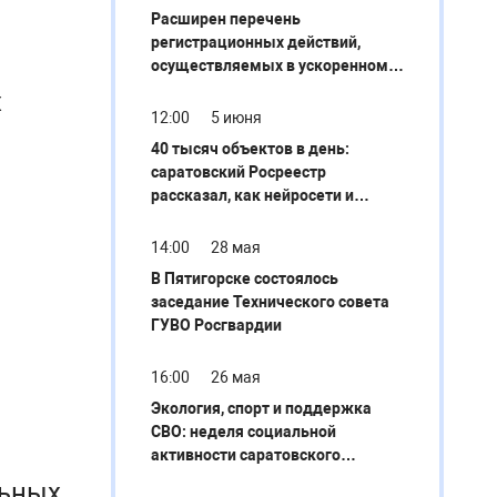
Расширен перечень
регистрационных действий,
осуществляемых в ускоренном
порядке
х
12:00
5 июня
40 тысяч объектов в день:
саратовский Росреестр
рассказал, как нейросети и
"Умный кадастр" меняют
земельный надзор
14:00
28 мая
В Пятигорске состоялось
заседание Технического совета
ГУВО Росгвардии
16:00
26 мая
Экология, спорт и поддержка
СВО: неделя социальной
активности саратовского
Росреестра
льных