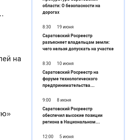
области: О безопасности на
дорогах
8:30
19 июня
Саратовский Росреестр
разъясняет владельцам земли:
чего нельзя допускать на участке
лей на
8:30
10 июня
Саратовский Росреестр на
форуме технологического
предпринимательства
представил сервисы НСПД для
пространственного развития
9:00
8 июня
Саратовский Росреестр
ую»
обеспечил высокие позиции
региона в Национальном
рейтинге инвестклимата
12:00
5 июня