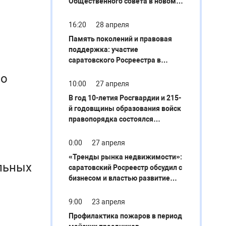
Общественного совета в новом
составе
16:20
28 апреля
Память поколений и правовая
поддержка: участие
саратовского Росреестра в
исторических акциях и
по
экспертная работа с
10:00
27 апреля
профсообществом
В год 10-летия Росгвардии и 215-
й годовщины образования войск
правопорядка состоялся
масштабный Учебно-
методический сбор
0:00
27 апреля
руководителей пресс-служб
«Тренды рынка недвижимости»:
округов войск национальной
льных
саратовский Росреестр обсудил с
гвардии с участием всех
бизнесом и властью развитие
руководителей пресс-служб
отрасли
субъектов России
9:00
23 апреля
Профилактика пожаров в период