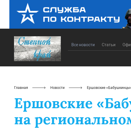
Все новости
Статьи
Офи
Главная
Новости
Ершовские «Бабушкинцы» 
Ершовские «Ба
на регионально