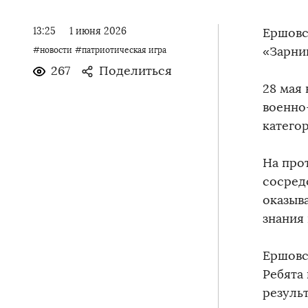
13:25
1 июня 2026
Ершовс
«Зарни
#новости
#патриотическая игра
267
Поделиться
28 мая
военно
категор
На про
сосред
оказыв
знания 
Ершовс
Ребята
результ