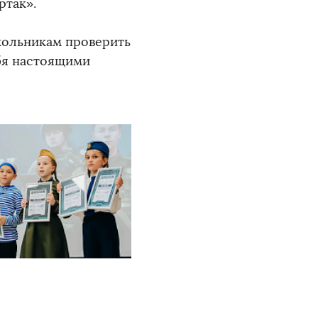
ртак».
кольникам проверить
ебя настоящими