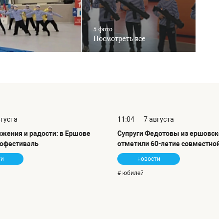
5 фото
Посмотреть все
вгуста
11:04
7 августа
ижения и радости: в Ершове
Супруги Федотовы из ершовск
офестиваль
отметили 60-летие совместно
ти
новости
# юбилей