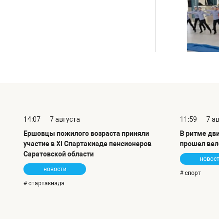
14:07
7 августа
11:59
7 а
Ершовцы пожилого возраста приняли
В ритме дв
участие в XI Спартакиаде пенсионеров
прошел вел
Саратовской области
новос
новости
# спорт
# спартакиада