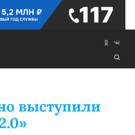
но выступили
2.0»