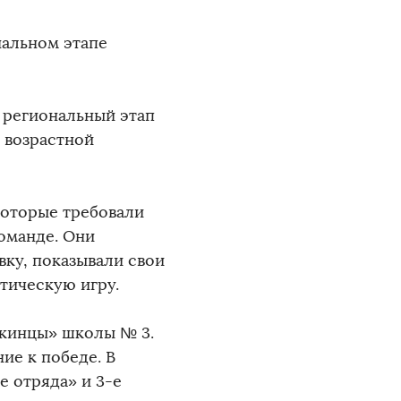
альном этапе
я региональный этап
 возрастной
которые требовали
оманде. Они
ку, показывали свои
ктическую игру.
шкинцы» школы № 3.
ие к победе. В
е отряда» и 3-е