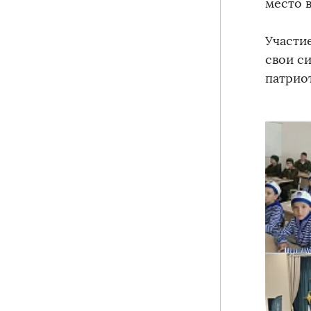
место в
Участи
свои с
патрио