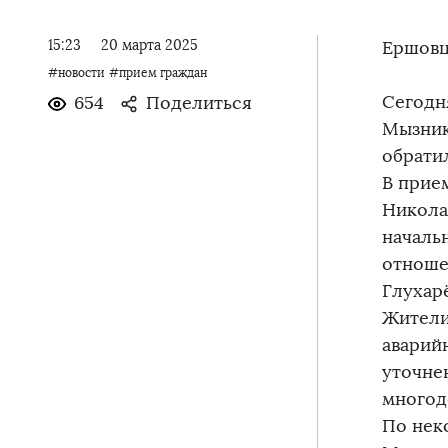
15:23
20 марта 2025
Ершовц
#новости
#прием граждан
Сегодн
654
Поделиться
Мызник
обратил
В прие
Никола
началь
отноше
Глухар
Жители
аварий
уточне
многод
По нек