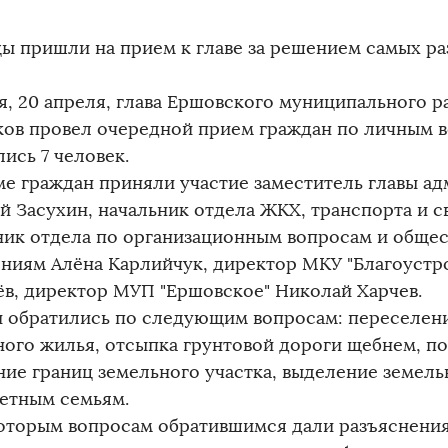
ы пришли на прием к главе за решением самых ра
я, 20 апреля, глава Ершовского муниципального р
ов провел очередной прием граждан по личным в
ись 7 человек.
ме граждан приняли участие заместитель главы а
й Засухин, начальник отдела ЖКХ, транспорта и с
ник отдела по организационным вопросам и обще
ниям Алёна Карлийчук, директор МКУ "Благоустр
ёв, директор МУП "Ершовское" Николай Харчев.
 обратились по следующим вопросам: переселение
ного жилья, отсыпка грунтовой дороги щебнем, п
ние границ земельного участка, выделение земель
етным семьям.
оторым вопросам обратившимся дали разъяснения