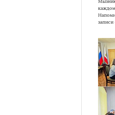
Мызник
каждом
Напомн
записи 