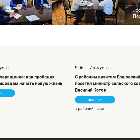
7 ф
Пос
густа
9:06
7 августа
озвращение: как пробация
С рабочим визитом Ершовский
ршовцам начать новую жизнь
посетил министр сельского хо
Василий Котов
ти
новости
# рабочий визит