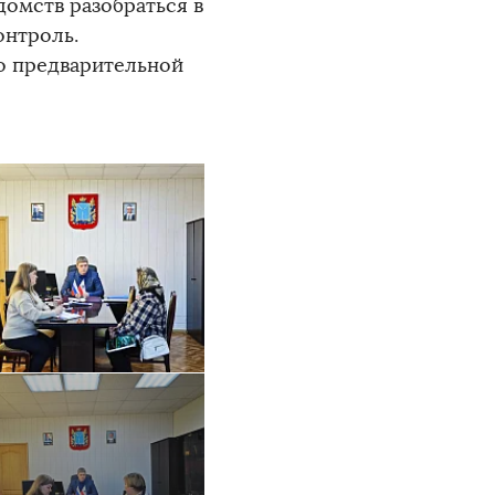
омств разобраться в
онтроль.
о предварительной