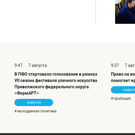
9:47
7 августа
9:27
7 ав
В ПФО стартовало голосование в рамках
Право на в
VII сезона фестиваля уличного искусства
помогает е
Приволжского федерального округа
новос
«ФормАРТ»
# пробация
новости
# молодежная политика