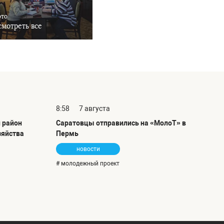
ото
мотреть все
8:58
7 августа
 район
Саратовцы отправились на «МолоТ» в
зяйства
Пермь
новости
# молодежный проект