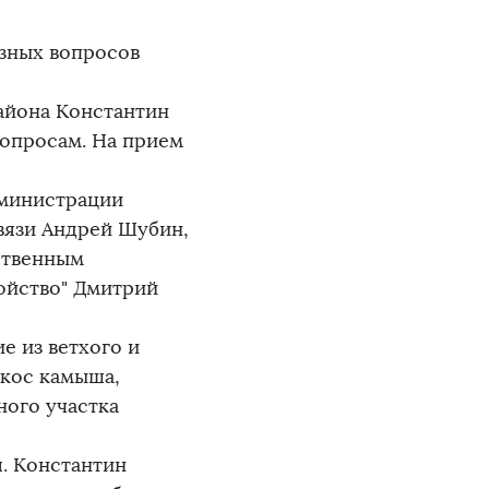
зных вопросов
айона Константин
опросам. На прием
дминистрации
вязи Андрей Шубин,
ственным
ойство" Дмитрий
 из ветхого и
окос камыша,
ного участка
. Константин