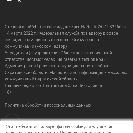
Степной край64 - Сетевое издание рег.№ Эл № ФС77-82956 от
14 марта 2022 г. Федеральная служба по надзору в сфере
связи, информационных технологий и массовых
коммуникаций (Роскомнадзор)
Учредители (соучредители): Общество с ограниченной
ответственностью "Редакция газеты "Степной край",
Администрация Ершовского муниципального района
Саратовской области, Министерство информации и массовых
коммуникаций Саратовской области.
Главный редактор: Плотникова Элла Викторовна
18+
Политика обработки персональных данных
Этот веб-сайт использует файлы cookie для улучшения
пользовательского опыта. Продолжая пользоваться