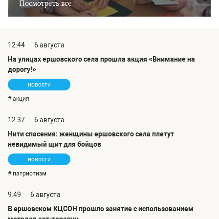
Посмотреть все
12:44
6 августа
На улицах ершовского села прошла акция «Внимание на
дорогу!»
новости
# акция
12:37
6 августа
Нити спасения: женщины ершовского села плетут
невидимый щит для бойцов
новости
# патриотизм
9:49
6 августа
В ершовском КЦСОН прошло занятие с использованием