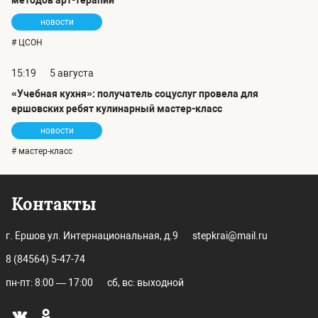
методов арт-терапии
новости
# ЦСОН
15:19
5 августа
«Учебная кухня»: получатель соцуслуг провела для
ершовских ребят кулинарный мастер-класс
новости
# мастер-класс
Контакты
г. Ершов ул. Интернациональная, д.9
stepkrai@mail.ru
8 (84564) 5-47-74
пн-пт: 8:00 — 17:00
сб, вс: выходной