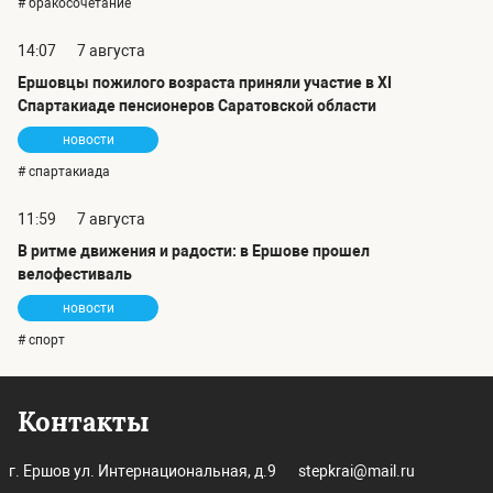
# бракосочетание
14:07
7 августа
Ершовцы пожилого возраста приняли участие в XI
Спартакиаде пенсионеров Саратовской области
новости
# спартакиада
11:59
7 августа
В ритме движения и радости: в Ершове прошел
велофестиваль
новости
# спорт
Контакты
г. Ершов ул. Интернациональная, д.9
stepkrai@mail.ru