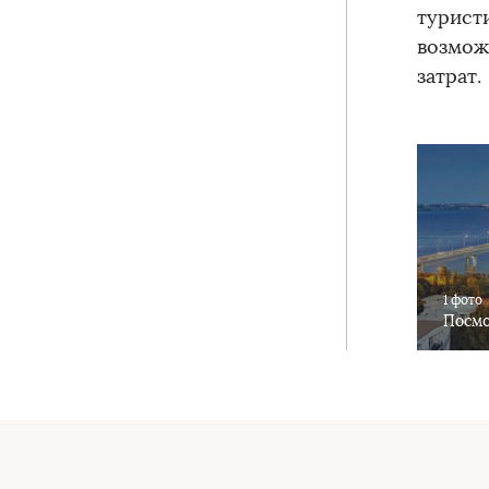
турист
возмож
затрат.
1 фото
Посмо