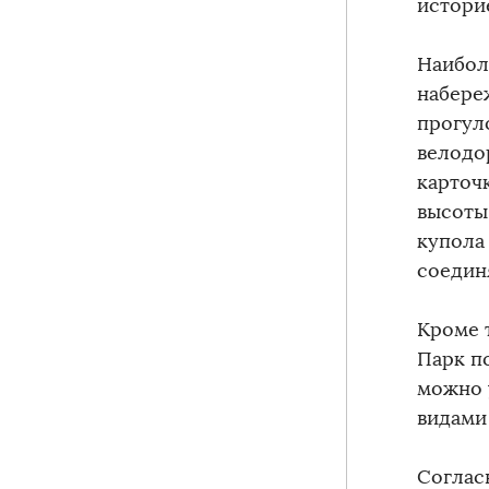
истори
Наибол
набере
прогул
велодо
карточ
высоты
купола
соедин
Кроме 
Парк п
можно 
видами
Соглас