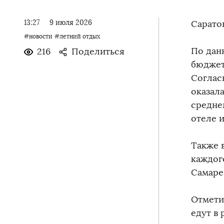
13:27
9 июля 2026
Сарато
#новости
#летний отдых
По дан
216
Поделиться
бюджет
Соглас
оказал
средне
отеле 
Также в
каждого
Самаре
Отмети
едут в