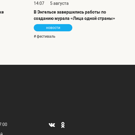
14:07
5 августа
ке
В Энгельсе завершились работы по
созданию мурала «Лица одной страны»
новости
# фестиваль
7:00
ой