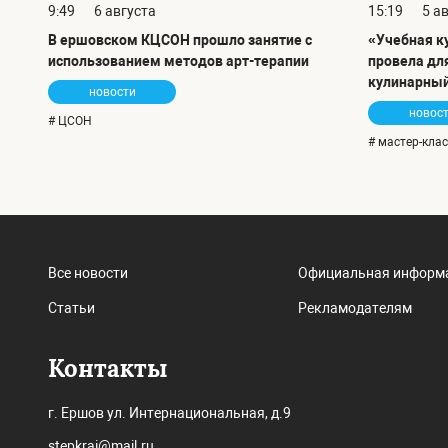
9:49
6 августа
15:19
5 а
В ершовском КЦСОН прошло занятие с
«Учебная ку
использованием методов арт-терапии
провела дл
кулинарный
новости
новос
# ЦСОН
# мастер-клас
Все новости
Официальная информ
Статьи
Рекламодателям
Контакты
г. Ершов ул. Интернациональная, д.9
stepkrai@mail.ru