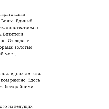
саратовская
 Волге. Единый
им кинотеатром и
. Визитной
ре. Отсюда, с
орама: золотые
й мост,
 последних лет стал
ском районе. Здесь
ся бескрайними
ого из ведущих