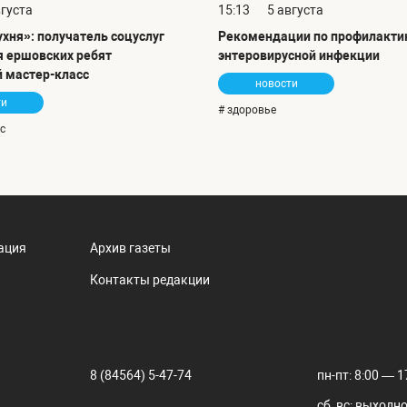
вгуста
15:13
5 августа
хня»: получатель соцуслуг
Рекомендации по профилакти
я ершовских ребят
энтеровирусной инфекции
 мастер-класс
новости
ти
# здоровье
с
ация
Архив газеты
Контакты редакции
8 (84564) 5-47-74
пн-пт: 8:00 — 1
сб, вс: выходн