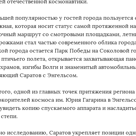
ей отечественной космонавтики.
ьшей популярностью у гостей города пользуется 
жная, которая носит статус самой протяженной на
очный маршрут со смотровыми площадками, летн
рожками стал частью современного облика города
кой города остается Парк Победы на Соколовой го
 птичьего полета, открывается захватывающая пан
 храмов, изгибы Волги и знаменитый автомобильны
яющий Саратов с Энгельсом.
того, одной из главных точек притяжения региона
окорителей космоса им. Юрия Гагарина в Энгельс
увидеть копию спускаемого аппарата и насладить
 степи.
но исследованию, Саратов укрепляет позиции одн