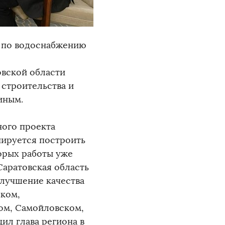
ы по водоснабжению
вской области
 строительства и
иным.
ного проекта
нируется построить
торых работы уже
Саратовская область
улучшение качества
ском,
ом, Самойловском,
ил глава региона в