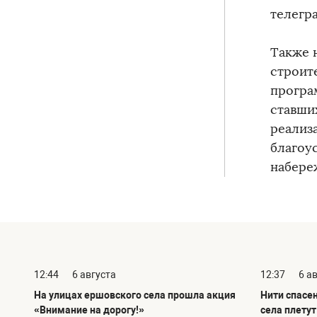
телегр
Также 
строит
програ
ставши
реализ
благоу
набере
12:44
6 августа
12:37
6 а
На улицах ершовского села прошла акция
Нити спасе
«Внимание на дорогу!»
села плету