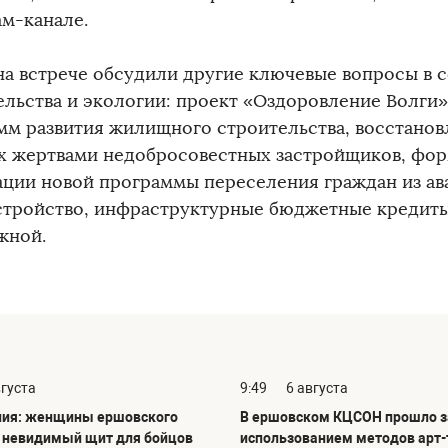
ам-канале.
на встрече обсудили другие ключевые вопросы в 
ельства и экологии: проект «Оздоровление Волги
мм развития жилищного строительства, восстанов
х жертвами недобросовестных застройщиков, фор
ации новой программы переселения граждан из ав
стройство, инфраструктурные бюджетные кредиты
жной.
вгуста
9:49
6 августа
ния: женщины ершовского
В ершовском КЦСОН прошло з
т невидимый щит для бойцов
использованием методов арт-