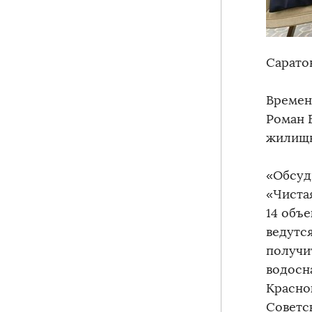
Сарато
Времен
Роман 
жилищн
«Обсуд
«Чиста
14 объ
ведутс
получи
водосн
Красно
Советс