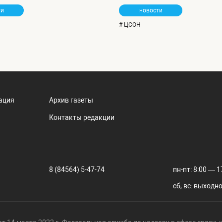
ти
новости
# ЦСОН
ация
Архив газеты
Контакты редакции
8 (84564) 5-47-74
пн-пт: 8:00 — 1
сб, вс: выходн