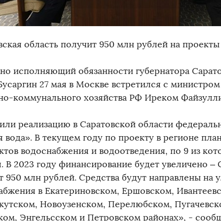
вская область получит 950 млн рублей на проект
но исполняющий обязанности губернатора Сарато
Бусаргин 27 мая в Москве встретился с министром
о-коммунального хозяйства РФ Иреком Файзулл
или реализацию в Саратовской области федераль
я вода». В текущем году по проекту в регионе пла
ектов водоснабжения и водоотведения, по 9 из ко
я. В 2023 году финансирование будет увеличено – 
т 950 млн рублей. Средства будут направлены на 
абжения в Екатериновском, Ершовском, Ивантеев
кутском, Новоузенском, Перелюбском, Пугачевск
ком, Энгельсском и Петровском районах», - сообщ