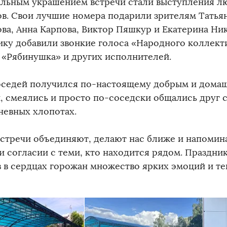
льным украшением встречи стали выступления 
ов. Свои лучшие номера подарили зрителям Татьян
ва, Анна Карпова, Виктор Пяшкур и Екатерина Ни
ику добавили звонкие голоса «Народного коллект
 «Рябинушка» и других исполнителей.
оседей получился по-настоящему добрым и дома
, смеялись и просто по-соседски общались друг с
невных хлопотах.
встречи объединяют, делают нас ближе и напомин
и согласии с теми, кто находится рядом. Праздни
в в сердцах горожан множество ярких эмоций и т