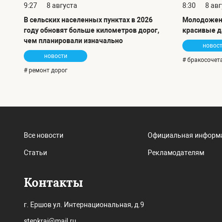
9:27
8 августа
8:30
8 ав
В сельских населенных пунктах в 2026
Молодожен
году обновят больше километров дорог,
красивые д
чем планировали изначально
новос
новости
# бракосочет
# ремонт дорог
Все новости
Официальная информ
Статьи
Рекламодателям
Контакты
г. Ершов ул. Интернациональная, д.9
stepkrai@mail.ru