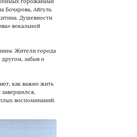
любимых горожанами
а Бочарова, Айгуль
китина. Душевности
ива» вокальной
шним. Жители города
 другом, забыв о
ают, как важно жить
к завершился,
еплых воспоминаний.