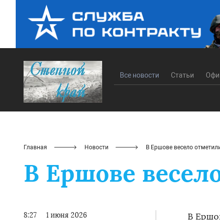
Все новости
Статьи
Офи
Главная
Новости
В Ершове весело отметил
В Ершове весел
8:27
1 июня 2026
В Ершо