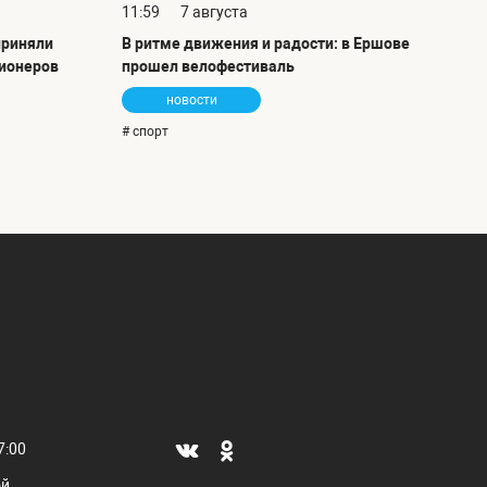
11:59
7 августа
приняли
В ритме движения и радости: в Ершове
сионеров
прошел велофестиваль
новости
# спорт
7:00
ой