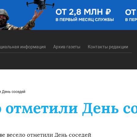
циальная информация
Архив газеты
Контакты редакции
и День соседей
о отметили День с
ве весело отметили День соседей