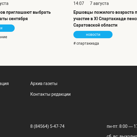
густа
14:07
7 августа
ов приглашают выбрать
Ершовцы пожилого возраста 
аты сентября
участие в XI Спартакиаде пен
Саратовской области
ти
новости
ание
# спартакиада
ация
Архив газеты
Контакты редакции
8 (84564) 5-47-74
пн-пт: 8:00 — 1
сб, вс: выходн