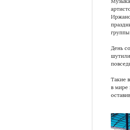
Музыка
артист
Иржано
праздн
группы
День с
шутили
повсед
Такие 
в мире 
остави