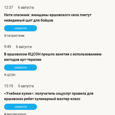
12:37
6 августа
Нити спасения: женщины ершовского села плетут
невидимый щит для бойцов
новости
# патриотизм
9:49
6 августа
В ершовском КЦСОН прошло занятие с использованием
методов арт-терапии
новости
# ЦСОН
15:19
5 августа
«Учебная кухня»: получатель соцуслуг провела для
ершовских ребят кулинарный мастер-класс
новости
# мастер-класс