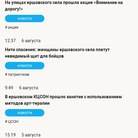
На улицах ершовского села прошла акция «Внимание на
дорогу!»
новости
# акция
12:37
6 августа
Нити спасения: женщины ершовского села плетут
невидимый щит для бойцов
новости
# патриотизм
9:49
6 августа
В ершовском КЦСОН прошло занятие с использованием
методов арт-терапии
новости
# ЦСОН
15:19
5 августа