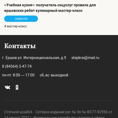
«Учебная кухня»: получатель соцуслуг провела для
ершовских ребят кулинарный мастер-класс
новости
# мастер-класс
Контакты
г. Ершов ул. Интернациональная, д.9
stepkrai@mail.ru
8 (84564) 5-47-74
пн-пт: 8:00 — 17:00
сб, вс: выходной
Степной край64 - Сетевое издание рег.№ Эл № ФС77-82956 от
14 марта 2022 г. Федеральная служба по надзору в сфере