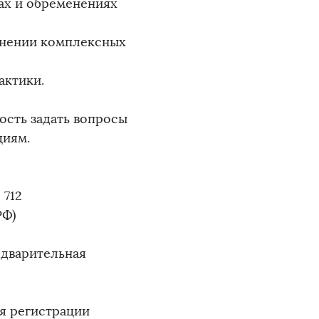
тах и обременениях
лнении комплексных
актики.
ость задать вопросы
циям.
 712
РФ)
едварительная
я регистрации