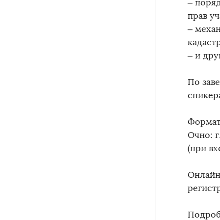
– поря
прав у
– меха
кадаст
– и др
По зав
спикер
Формат
Очно: г
(при в
Онлайн
регистр
Подроб