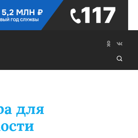
ра для
ости