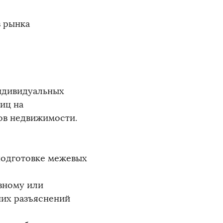
 рынка
индивидуальных
иц на
ов недвижимости.
подготовке межевых
вному или
них разъяснений