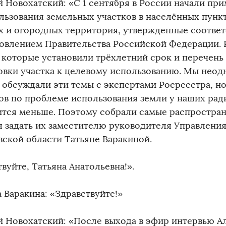
й Новохатский: «С 1 сентября в России начали пр
льзования земельных участков в населённых пункта
х и огородных территория, утвержденные соотв
овлением Правительства Российской Федерации. 
 которые установили трёхлетний срок и перечень
овки участка к целевому использованию. Мы неод
 обсуждали эти темы с экспертами Росреестра, н
ов по проблеме использования земли у наших ра
ится меньше. Поэтому собрали самые распростра
я задать их заместителю руководителя Управления
вской области Татьяне Варакиной.
вуйте, Татьяна Анатольевна!».
 Варакина: «Здравствуйте!»
й Новохатский: «После выхода в эфир интервью А