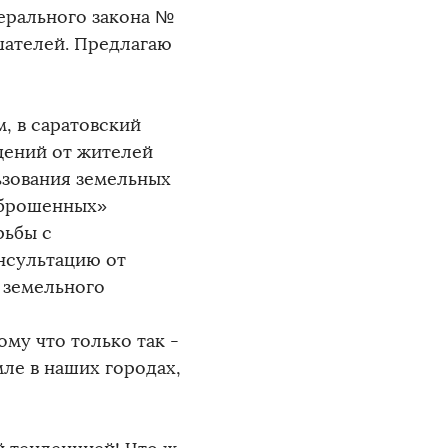
ерального закона №
шателей. Предлагаю
м, в саратовский
щений от жителей
ьзования земельных
заброшенных»
рьбы с
нсультацию от
 земельного
му что только так -
ле в наших городах,