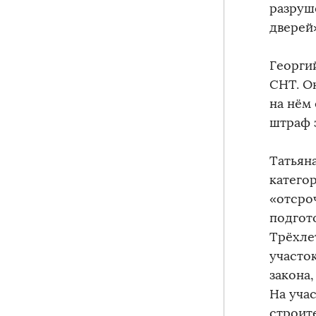
разруш
дверей
Георги
СНТ. Он
на нём 
штраф 
Татьян
категор
«отсро
подгот
Трёхле
участо
закона,
На уча
строите