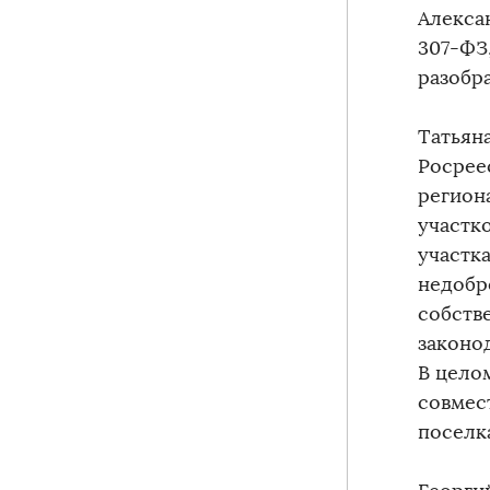
Алекса
307-ФЗ
разобра
Татьяна
Росрее
регион
участк
участк
недобр
собств
законод
В цело
совмес
поселка