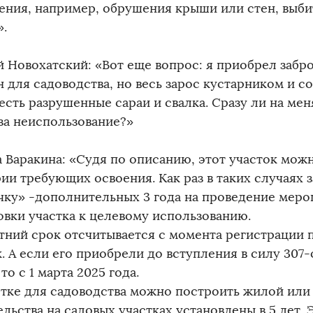
ения, например, обрушения крыши или стен, выби
».
й Новохатский: «Вот еще вопрос: я приобрел забр
 для садоводства, но весь зарос кустарником и с
есть разрушенные сараи и свалка. Сразу ли на ме
за неиспользование?»
а Варакина: «Судя по описанию, этот участок мож
ии требующих освоения. Как раз в таких случаях з
чку» -дополнительных 3 года на проведение меро
овки участка к целевому использованию.
тний срок отсчитывается с момента регистрации 
к. А если его приобрели до вступления в силу 307
 то с 1 марта 2025 года.
стке для садоводства можно построить жилой или
льства на садовых участках установлены в 5 лет. Э