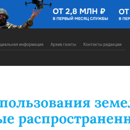
циальная информация
Архив газеты
Контакты редакции
пользования земе
мые распространен