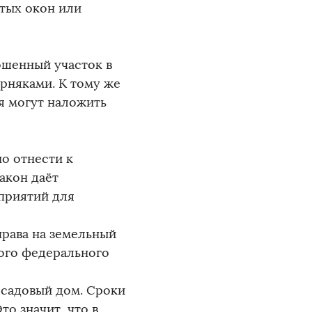
тых окон или
ошенный участок в
орняками. К тому же
ня могут наложить
но отнести к
акон даёт
приятий для
права на земельный
-ого федерального
 садовый дом. Сроки
то значит, что в