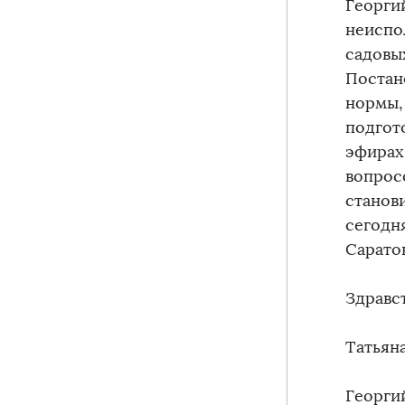
Георги
неиспо
садовы
Постан
нормы,
подгот
эфирах
вопрос
станов
сегодн
Сарато
Здравст
Татьяна
Георги