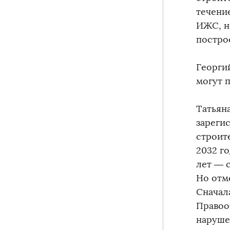
течение
ИЖС, н
постро
Георги
могут 
Татьяна
зареги
строите
2032 го
лет — с
Но отме
Сначал
Правоо
наруше