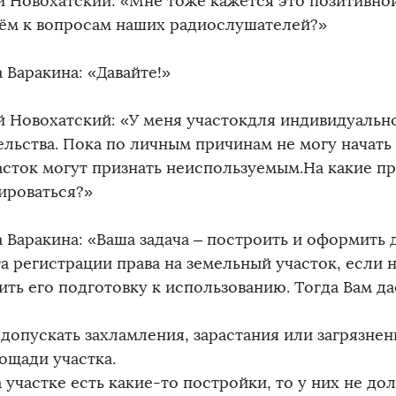
й Новохатский: «Мне тоже кажется это позитивной
ём к вопросам наших радиослушателей?»
 Варакина: «Давайте!»
й Новохатский: «У меня участокдля индивидуаль
ельства. Пока по личным причинам не могу начать 
асток могут признать неиспользуемым.На какие пр
ироваться?»
 Варакина: «Ваша задача – построить и оформить д
а регистрации права на земельный участок, если 
ить его подготовку к использованию. Тогда Вам д
 допускать захламления, зарастания или загрязне
ощади участка.
 участке есть какие-то постройки, то у них не д