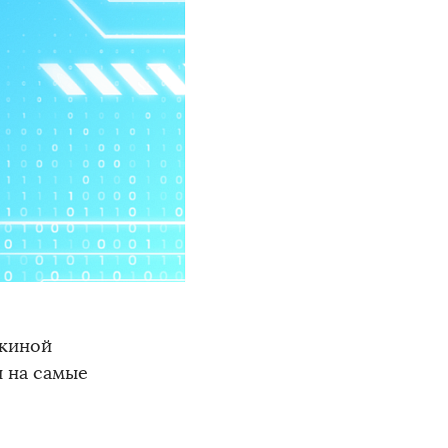
акиной
ы на самые