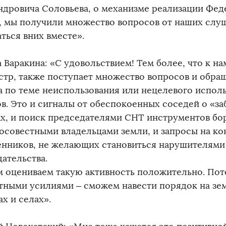
ндровича Соловьева, о механизме реализации Фед
, мы получили множество вопросов от наших слу
ться вних вместе».
 Варакина: «С удовольствием! Тем более, что к на
стр, также поступает множество вопросов и обра
а по теме неиспользования или нецелевого испол
ов. Это и сигналы от обеспокоенных соседей о «
ах, и поиск председателями СНТ инструментов бо
осовестными владельцами земли, и запросы на ко
енников, не желающих становиться нарушителями
ательства.
м оцениваем такую активность положительно. Пото
тными усилиями – сможем навести порядок на зем
х и селах».