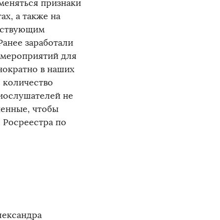
именяться признаки
х, а также на
етствующим
Ранее заработали
 мероприятий для
нократно в наших
о количество
диослушателей не
ненные, чтобы
 Росреестра по
лександра