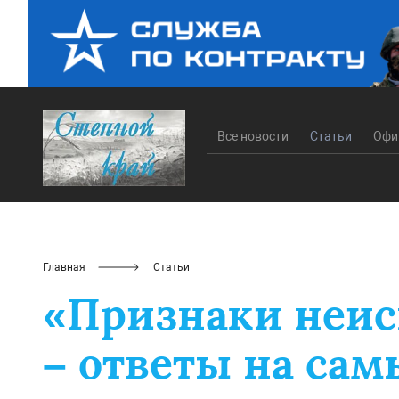
Все новости
Статьи
Офи
Главная
Статьи
«Признаки неис
– ответы на са