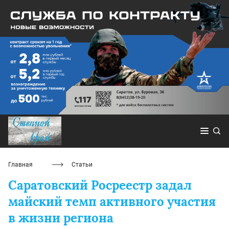
Главная
Статьи
Саратовский Росреестр задал
майский темп активного участия
в жизни региона