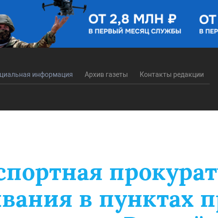
циальная информация
Архив газеты
Контакты редакции
портная прокурат
вания в пунктах п