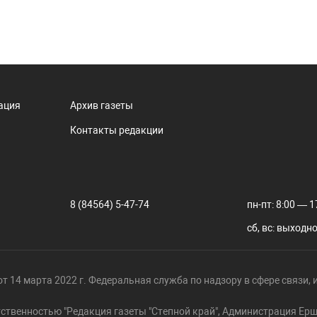
ация
Архив газеты
Контакты редакции
8 (84564) 5-47-74
пн-пт: 8:00 — 1
сб, вс: выходн
т 14 марта 2022 г. Федеральная служба по надзору в сфере связи
тственностью "Редакция газеты "Степной край", Администрация Е