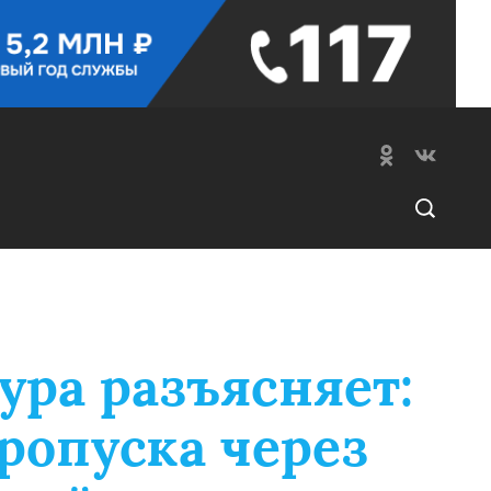
ура разъясняет:
ропуска через