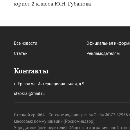
юрист 2 класса Ю.Н. Губанова
Все новости
Официальная информ
Статьи
Рекламодателям
Контакты
г. Ершов ул. Интернациональная, д.9
stepkrai@mail.ru
Степной край64 - Сетевое издание рег.№ Эл № ФС77-82956 о
массовых коммуникаций (Роскомнадзор)
Учредители (соучредители): Общество с ограниченной отве