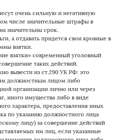
несут очень сильную и негативную
 том числе значительные штрафы в
на значительны срок.
ньги, а отдавать придется свои кровные в
ммы взятки.
ние взятки» современный уголовный
 совершение таких действий.
но вывести из ст.290 УК РФ: это
ым должностным лицом либо
ой организации лично или через
аг, иного имущества либо в виде
ого характера, предоставления иных
ятка по указанию должностного лица
скому лицу) за совершение действий
едставляемых им лиц, если указанные
 полномочия должностного лица либо