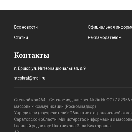
Все новости
Официальная информ
Статьи
Рекламодателям
Контакты
г. Ершов ул. Интернациональная, д.9
stepkrai@mail.ru
Степной край64 - Сетевое издание рег.№ Эл № ФС77-82956 о
массовых коммуникаций (Роскомнадзор)
Учредители (соучредители): Общество с ограниченной отве
Саратовской области, Министерство информации и массов
Главный редактор: Плотникова Элла Викторовна