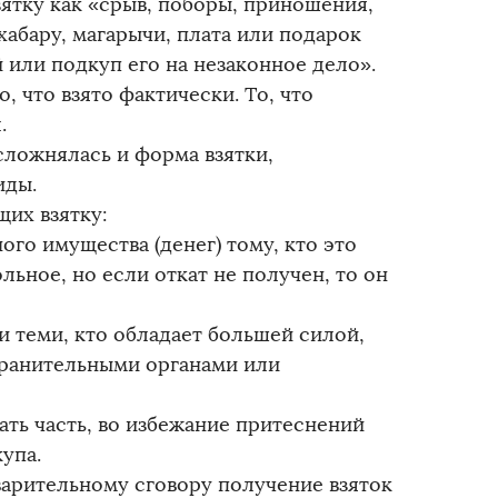
зятку как «срыв, поборы, приношения,
хабару, магарычи, плата или подарок
или подкуп его на незаконное дело».
о, что взято фактически. То, что
.
ложнялась и форма взятки,
иды.
щих взятку:
ного имущества (денег) тому, кто это
ьное, но если откат не получен, то он
ки теми, кто обладает большей силой,
хранительными органами или
ать часть, во избежание притеснений
упа.
варительному сговору получение взяток