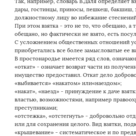
Так, например, словарь В.Даля определяет в
дары, гостинцы, приносы, пешкеш, бакшиш, 
должностному лицу во избежание стеснений 
При этом взятка - это не то, что обещано, а т
обещано, но фактически не взято, есть посул
С усложнением общественных отношений ус
приобретались все более замысловатые ее в
В простонародье имеется ряд слов, означаю
«откат» - означает возврат части из получен
имущество предоставил. Откат дело добровол
«выбивается» «накатом» или«наездом»;
«накат», «наезд» - принуждение к даче взят
властью, возможностями, например правоо
преступниками;
«отстежка», «отстегнуть» - добровольно отд
или для сохранения целого. Вид взятки, подк
«крышевание» - систематическое и по пред