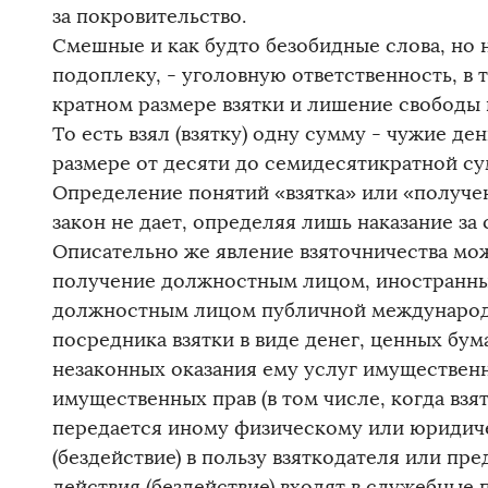
за покровительство.
Смешные и как будто безобидные слова, но 
подоплеку, - уголовную ответственность, в
кратном размере взятки и лишение свободы 
То есть взял (взятку) одну сумму - чужие де
размере от десяти до семидесятикратной су
Определение понятий «взятка» или «получе
закон не дает, определяя лишь наказание за
Описательно же явление взяточничества мож
получение должностным лицом, иностранн
должностным лицом публичной международн
посредника взятки в виде денег, ценных бум
незаконных оказания ему услуг имущественн
имущественных прав (в том числе, когда вз
передается иному физическому или юридиче
(бездействие) в пользу взяткодателя или пр
действия (бездействие) входят в служебные