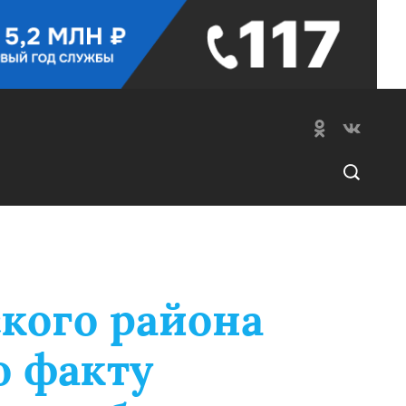
кого района
о факту