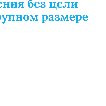
ения без цели
крупном размере