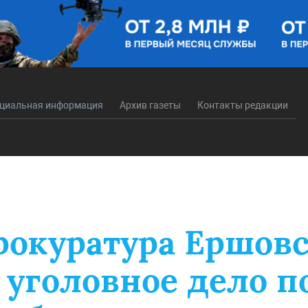
циальная информация
Архив газеты
Контакты редакции
рокуратура Ершовс
 уголовное дело п