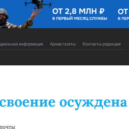
циальная информация
Архив газеты
Контакты редакции
исвоение осуждена
 почты