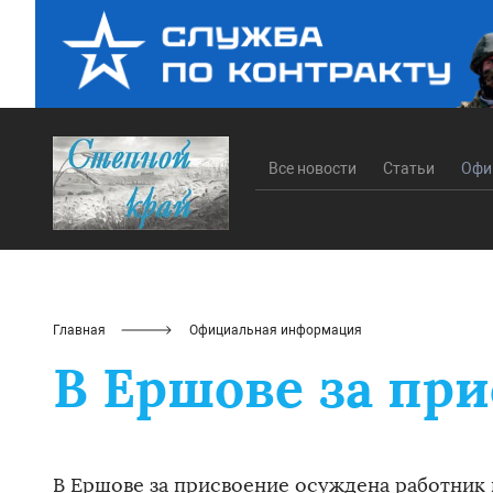
Все новости
Статьи
Офи
Главная
Официальная информация
В Ершове за пр
В Ершове за присвоение осуждена работник