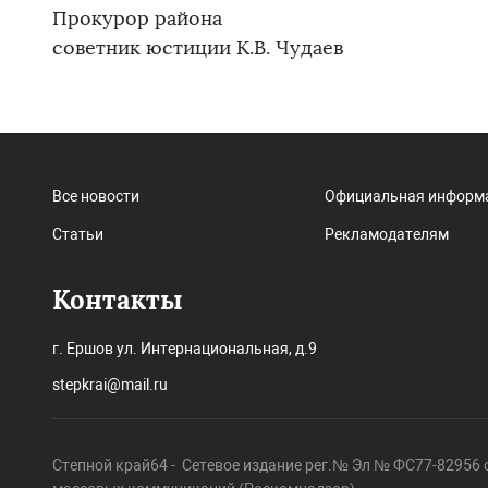
Прокурор района
советник юстиции К.В. Чудаев
Все новости
Официальная информ
Статьи
Рекламодателям
Контакты
г. Ершов ул. Интернациональная, д.9
stepkrai@mail.ru
Степной край64 - Сетевое издание рег.№ Эл № ФС77-82956 о