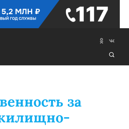
венность за
 жилищно-