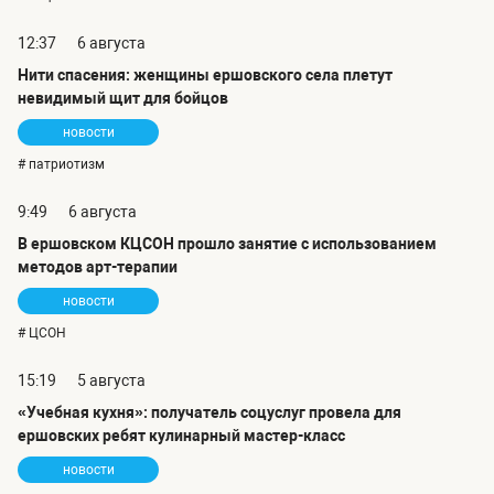
12:37
6 августа
Нити спасения: женщины ершовского села плетут
невидимый щит для бойцов
новости
# патриотизм
9:49
6 августа
В ершовском КЦСОН прошло занятие с использованием
методов арт-терапии
новости
# ЦСОН
15:19
5 августа
«Учебная кухня»: получатель соцуслуг провела для
ершовских ребят кулинарный мастер-класс
новости