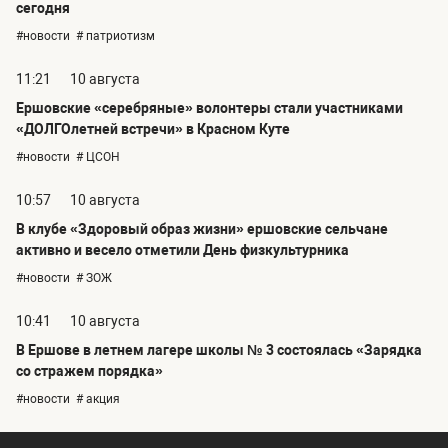
сегодня
#новости
# патриотизм
11:21
10 августа
Ершовские «серебряные» волонтеры стали участниками
«ДОЛГОлетней встречи» в Красном Куте
#новости
# ЦСОН
10:57
10 августа
В клубе «Здоровый образ жизни» ершовские сельчане
активно и весело отметили День физкультурника
#новости
# ЗОЖ
10:41
10 августа
В Ершове в летнем лагере школы № 3 состоялась «Зарядка
со стражем порядка»
#новости
# акция