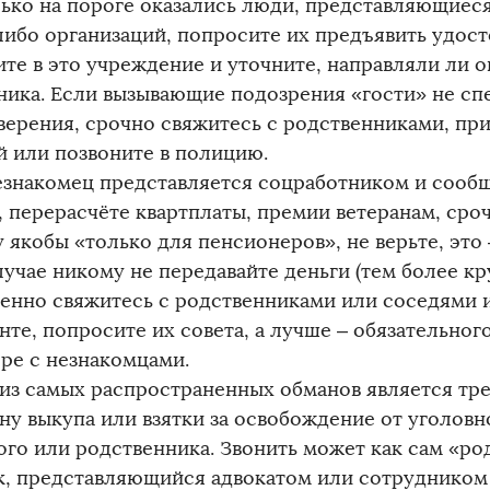
лько на пороге оказались люди, представляющиес
либо организаций, попросите их предъявить удост
те в это учреждение и уточните, направляли ли о
ника. Если вызывающие подозрения «гости» не сп
верения, срочно свяжитесь с родственниками, пр
й или позвоните в полицию.
езнакомец представляется соцработником и сообщ
, перерасчёте квартплаты, премии ветеранам, сро
 якобы «только для пенсионеров», не верьте, это
лучае никому не передавайте деньги (тем более к
енно свяжитесь с родственниками или соседями 
те, попросите их совета, а лучше – обязательног
оре с незнакомцами.
из самых распространенных обманов является тр
ну выкупа или взятки за освобождение от уголовн
ого или родственника. Звонить может как сам «род
к, представляющийся адвокатом или сотрудником