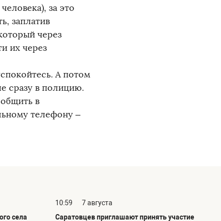
человека), за это
ь, заплатив
который через
и их через
успокойтесь. А потом
е сразу в полицию.
ообщить в
льному телефону –
10:59
7 августа
ого села
Саратовцев приглашают принять участие