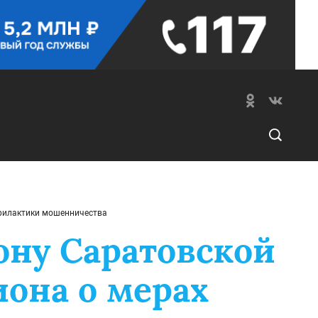
офилактики мошенничества
ону Саратовской
она о мерах