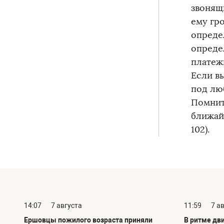
звонящи
ему гр
опреде
опреде
платеж
Если в
под лю
Помнит
ближай
102).
14:07
7 августа
11:59
7 а
Ершовцы пожилого возраста приняли
В ритме дв