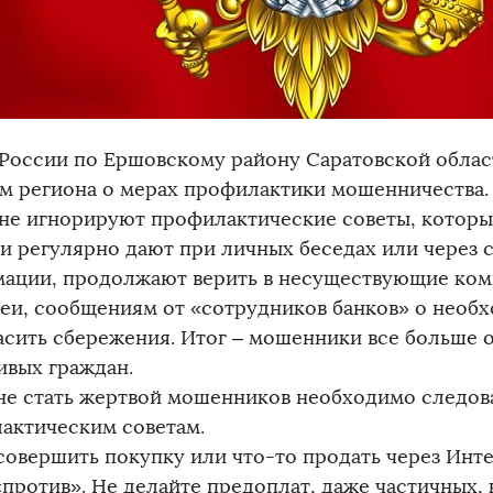
России по Ершовскому району Саратовской облас
м региона о мерах профилактики мошенничества.
не игнорируют профилактические советы, которы
и регулярно дают при личных беседах или через 
ации, продолжают верить в несуществующие ком
реи, сообщениям от «сотрудников банков» о необ
асить сбережения. Итог – мошенники все больше о
ивых граждан.
не стать жертвой мошенников необходимо следов
актическим советам.
совершить покупку или что-то продать через Интер
«против». Не делайте предоплат, даже частичных,