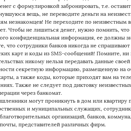
енег с формулировкой забронировать, т.е. оставит
нувшуюся вещь, не переводите деньги на неизвест
иям незнакомцев! Не переходите по неизвестным в
ет. Чтобы не лишиться денег, нужно помнить, что
рого конфиденциальная информация, ее должны зн
е, что сотрудники банков никогда не спрашивают
ских карт и коды из SMS-сообщений! Помните, ни 
тельствах никому нельзя передавать данные своей 
ности секретную информацию, размещенную на о
карты, а также коды, которые приходят вам на тел
ниях. Также не следует под диктовку неизвестных
перации через банкомат.
шленники могут проникнуть в дом или квартиру 
рственных и муниципальных служащих, сотрудник
 благотворительных организаций, банков, коммуна
 почты, представителей различных фирм.