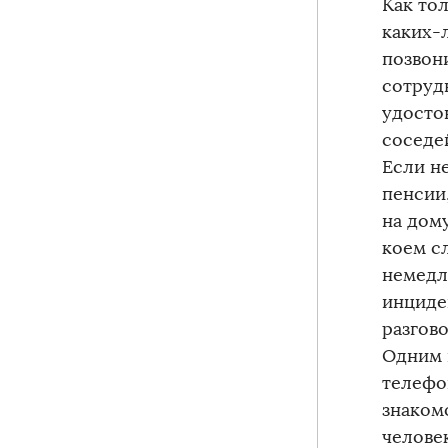
Как то
каких-
позвони
сотруд
удосто
соседе
Если н
пенсии
на дому
коем с
немедл
инциден
разгов
Одним 
телефо
знаком
челове