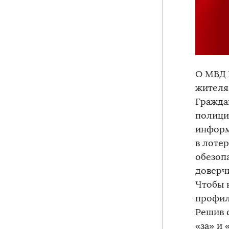
О МВД 
жителя
Гражда
полици
информ
в лоте
обезоп
доверч
Чтобы 
профил
Решив 
«за» и 