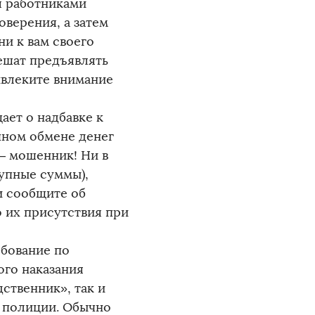
я работниками
оверения, а затем
ни к вам своего
ешат предъявлять
ивлеките внимание
ает о надбавке к
чном обмене денег
 – мошенник! Ни в
рупные суммы),
и сообщите об
о их присутствия при
ебование по
ого наказания
ственник», так и
 полиции. Обычно