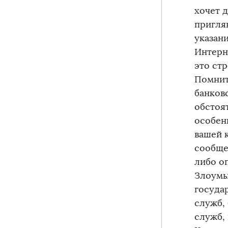
хочет д
пригля
указан
Интерн
это ст
Помнит
банков
обстоя
особен
вашей 
сообще
либо о
Злоумы
госуда
служб,
служб,