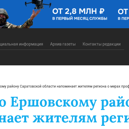
циальная информация
Архив газеты
Контакты редакции
ому району Саратовской области напоминает жителям региона о мерах пр
о Ершовскому рай
нает жителям реги