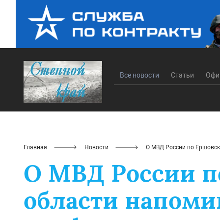
Все новости
Статьи
Офи
Главная
Новости
О МВД России по Ершовск
О МВД России п
области напоми