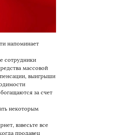
ти напоминает
е сотрудники
средства массовой
пенсации, выигрыши
ходимости
богащаются за счет
ать некоторым
нет, взвесьте все
 когда продавец