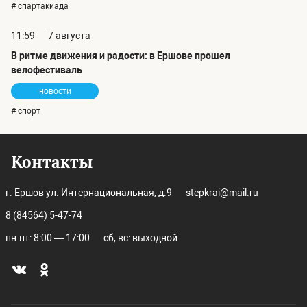
# спартакиада
11:59
7 августа
В ритме движения и радости: в Ершове прошел
велофестиваль
новости
# спорт
Контакты
г. Ершов ул. Интернациональная, д.9
stepkrai@mail.ru
8 (84564) 5-47-74
пн-пт: 8:00 — 17:00
сб, вс: выходной