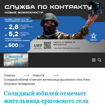
Главная
Новости
Солидный юбилей отмечает жительница ершовского села Нина
Петровна Четверикова
Солидный юбилей отмечает
жительница ершовского села