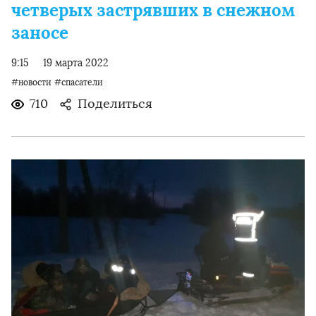
четверых застрявших в снежном
заносе
9:15
19 марта 2022
#новости
#спасатели
710
Поделиться