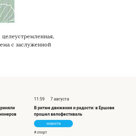
, целеустремленная,
ема с заслуженной
11:59
7 августа
приняли
В ритме движения и радости: в Ершове
сионеров
прошел велофестиваль
новости
# спорт