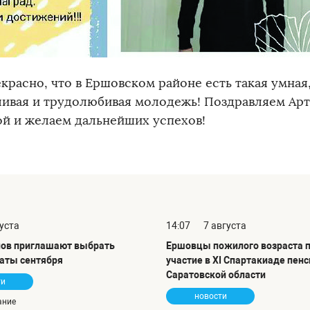
екрасно, что в Ершовском районе есть такая умная
ливая и трудолюбивая молодежь! Поздравляем Арт
ой и желаем дальнейших успехов!
густа
14:07
7 августа
ов приглашают выбрать
Ершовцы пожилого возраста 
аты сентября
участие в XI Спартакиаде пен
Саратовской области
ти
новости
ание