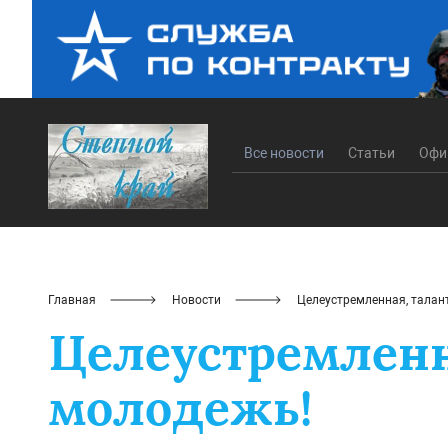
Все новости
Статьи
Офи
Главная
Новости
Целеустремленная, талан
Целеустремленн
молодежь!