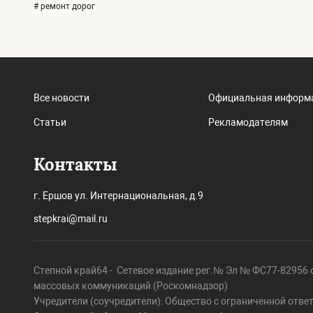
# ремонт дорог
Все новости
Официальная информ
Статьи
Рекламодателям
Контакты
г. Ершов ул. Интернациональная, д.9
stepkrai@mail.ru
Степной край64 - Сетевое издание рег.№ Эл № ФС77-82956 о
массовых коммуникаций (Роскомнадзор)
Учредители (соучредители): Общество с ограниченной отве