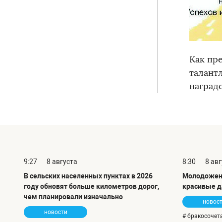
Как пр
талант
наград
9:27
8 августа
8:30
8 ав
В сельских населенных пунктах в 2026
Молодожен
году обновят больше километров дорог,
красивые д
чем планировали изначально
новос
новости
# бракосочет