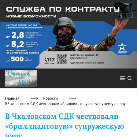
Главная
Новости
В Чкаловском СДК чествовали «бриллиантовую» супружескую пару
В Чкаловском СДК чествовали
«бриллиантовую» супружескую
пару