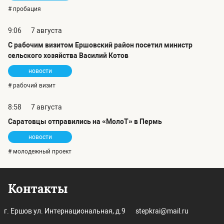
# пробация
9:06
7 августа
С рабочим визитом Ершовский район посетил министр
сельского хозяйства Василий Котов
новости
# рабочий визит
8:58
7 августа
Саратовцы отправились на «МолоТ» в Пермь
новости
# молодежный проект
Контакты
г. Ершов ул. Интернациональная, д.9
stepkrai@mail.ru