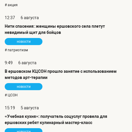
# акция
12:37
6 августа
Нити спасения: женщины ершовского села плетут
невидимый щит для бойцов
новости
# патриотизм
9:49
6 августа
В ершовском КЦСОН прошло занятие с использованием
методов арт-терапии
новости
# ЦСОН
15:19
5 августа
«Учебная кухня»: получатель соцуслуг провела для
ершовских ребят кулинарный мастер-класс
новости