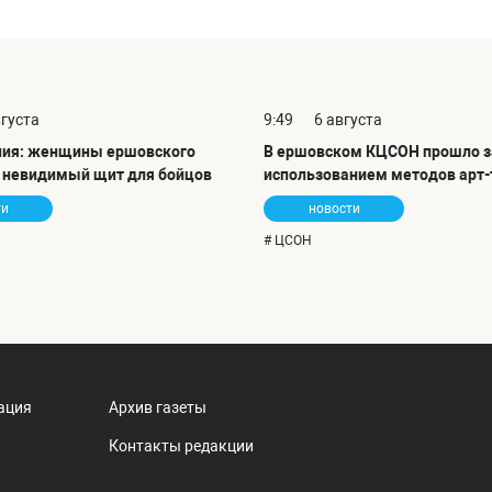
вгуста
9:49
6 августа
ния: женщины ершовского
В ершовском КЦСОН прошло з
т невидимый щит для бойцов
использованием методов арт-
ти
новости
# ЦСОН
ация
Архив газеты
Контакты редакции