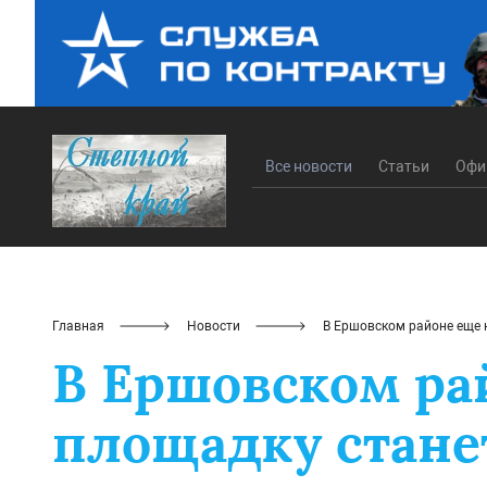
Все новости
Статьи
Офи
Главная
Новости
В Ершовском районе еще 
В Ершовском ра
площадку стане