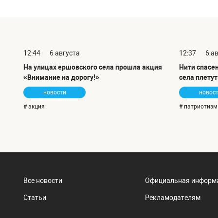
12:44
6 августа
12:37
6 а
На улицах ершовского села прошла акция
Нити спасе
«Внимание на дорогу!»
села плету
новости
новос
# акция
# патриотизм
Все новости
Официальная информ
Статьи
Рекламодателям