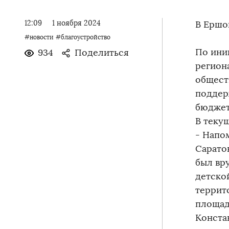
12:09
1 ноября 2024
В Ершо
#новости
#благоустройство
По ини
934
Поделиться
регион
общест
поддер
бюджет
В теку
- Напо
Сарато
был вру
детско
террит
площад
Конста