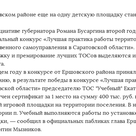
вском районе еще на одну детскую площадку ста
циативе губернатора Романа Бусаргина второй го
альный конкурс «Лучшая практика работы террит
венного самоуправления в Саратовской области».
жку и премирование лучших ТОСов выделяются и
а.
щем году в конкурсе от Ершовского района принял
мню, в результате победы в конкурсе «Лучшая пра
вской области» председателю ТОС "Учебный" Ека
чен сертификат за 1 место на сумму 400 тыс. руб. 
й игровой площадки на территории поселения. В 
ории п. Учебный выполняются работы по установк
ки, — сообщил в официальных пабликах глава Ер
нтин Мызников.