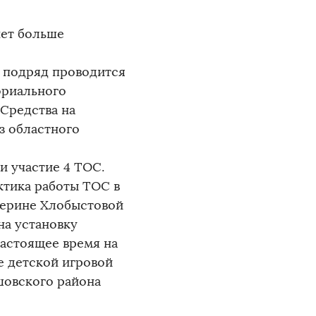
нет больше
д подряд проводится
ориального
 Средства на
з областного
и участие 4 ТОС.
ктика работы ТОС в
терине Хлобыстовой
на установку
настоящее время на
е детской игровой
шовского района