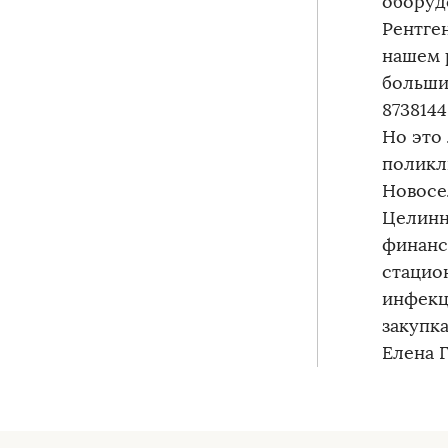
оборуд
Рентге
нашем 
больши
8738144
Но это
поликл
Новосе
Целинн
финанс
стацио
инфекц
закупка
Елена 