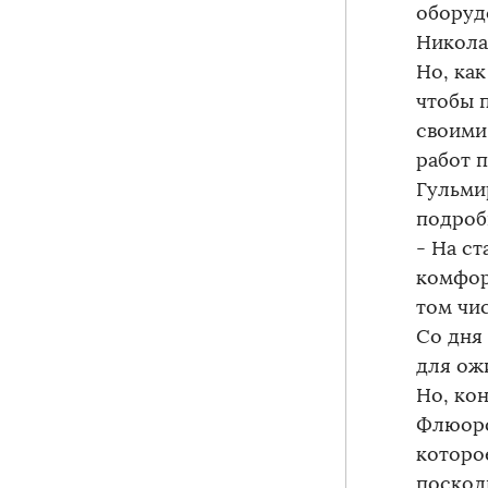
оборуд
Никола
Но, как
чтобы 
своими
работ 
Гульми
подроб
- На с
комфор
том чис
Со дня
для ож
Но, ко
Флюоро
которо
посколь