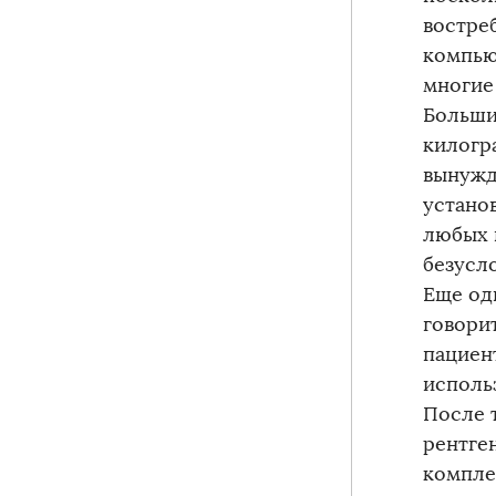
востре
компью
многие
Больши
килогра
вынужд
устано
любых 
безусл
Еще од
говори
пациент
исполь
После 
рентге
компле