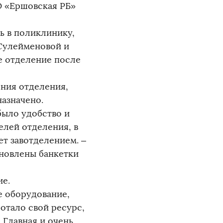
О «Ершовская РБ»
сь в поликлинику,
Сулейменовой и
е отделение после
ения отделения,
назначено.
было удобство и
елей отделения, в
ет завотделением. –
ановлены банкетки
ие.
е оборудование,
отало свой ресурс,
 Главная и очень