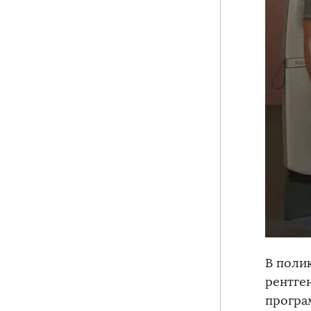
В поли
рентге
програ