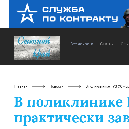
Все новости
Статьи
Офи
Главная
Новости
В поликлинике ГУЗ СО «Е
В поликлинике 
практически за