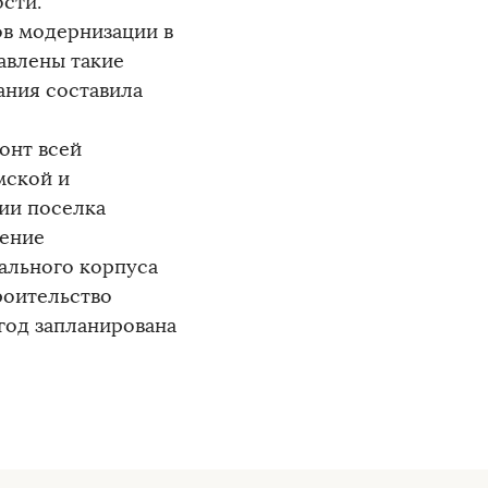
сти.
ов модернизации в
авлены такие
ания составила
онт всей
мской и
ии поселка
ление
ального корпуса
роительство
 год запланирована