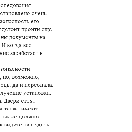
обследования
установлено очень
зопасность его
едстоит пройти еще
ены документы на
И когда все
ие заработает в
езопасности
 но, возможно,
едь, да и персонала.
злучение установки,
. Двери стоят
ол также имеют
е также должно
 видите, все здесь