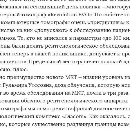
бованная на сегодняшний день новинка – многоф
терный томограф «Revolution EVO». По собственн
 компьютерные томографы очень «придирчивы» к 
нство из них «допускают» к обследованию пациен
ммов. Те, кто не вписался в параметры «до 100 ки
ены были делать рентгенологическое обследовани
влен теперь в нашей поликлинике, допускает к пр
пациентов. Предельный вес ограничен планкой «до
овно, плюс.
но преимущество нового МКТ – низкий уровень из
т Гульмира Утесовна, доза облучения, которую не
 во время обследования на МКТ, почти в три раза
зовании обычного рентгенологического аппарата.
томографа мы осмотрели цифровой диагностичес
нологический комплекс «Diacom». Как оказалось, 
кс, которые существенно раздвинул границы воз