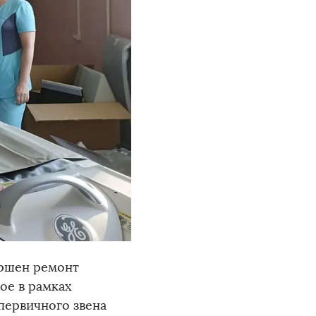
ершен ремонт
ое в рамках
ервичного звена