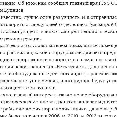
ование. Об этом нам сообщил главный врач ГУЗ С
й Буинцев.
 известно, лучше один раз увидеть. И я отправила
поговорить с заведующей отделением Гульмирой 
 глазами увидеть, каким стало рентгенологическо
по реконструкции.
ра Утесовна с удовольствием показала все помещ
но рассказала, какое оборудование для чего пред
тадии планирования в приоритете с самого начала 
т для наших пациентов. Есть туалеты для посетит
ле, и оборудованные для инвалидов, - рассказыва
 на день поступит мебель, и в коридоре будут уст
идающих своей очереди.
нечно, главный интерес вызвало новое оборудован
графическая установка, рентген-аппарат и друго
е работало до сих пор в поликлинике, давно выраб
ку было получено в 2006-м, 2010-м, 2012-м годах.