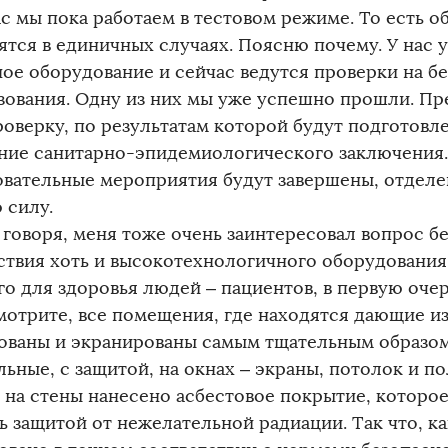
ас мы пока работаем в тестовом режиме. То есть 
ятся в единичных случаях. Поясню почему. У нас 
ное оборудование и сейчас ведутся проверки на бе
зования. Одну из них мы уже успешно прошли. Пр
роверку, по результатам которой будут подготовл
ние санитарно-эпидемиологического заключения. 
овательные мероприятия будут завершены, отделен
 силу.
 говоря, меня тоже очень заинтересовал вопрос б
ствия хоть и высокотехнологичного оборудования,
о для здоровья людей – пациентов, в первую очер
смотрите, все помещения, где находятся дающие и
ованы и экранированы самым тщательным образом
льные, с защитой, на окнах – экраны, потолок и п
, на стены нанесено асбестовое покрытие, которо
 защитой от нежелательной радиации. Так что, как