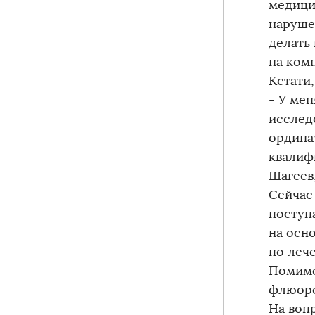
медици
нарушен
делать
на ком
Кстати,
- У ме
исследо
ордина
квалиф
Шагеев
Сейчас
поступ
на осн
по леч
Помимо
флюоро
На воп