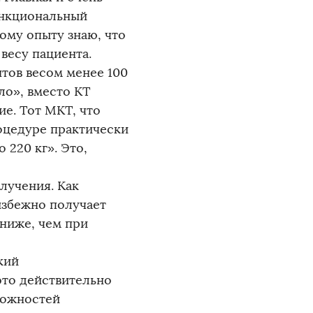
ункциональный
ому опыту знаю, что
весу пациента.
тов весом менее 100
ло», вместо КТ
е. Тот МКТ, что
оцедуре практически
 220 кг». Это,
лучения. Как
избежно получает
 ниже, чем при
кий
это действительно
можностей