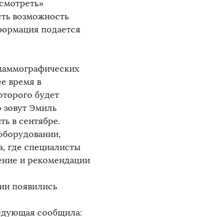
ссмотреть»
есть возможность
нформация подается
 маммографических
ее время в
оторого будет
о зовут Эмиль
ь в сентябре.
оборудовании,
а, где специалисты
ение и рекомендации
ии появились
ведующая сообщила: