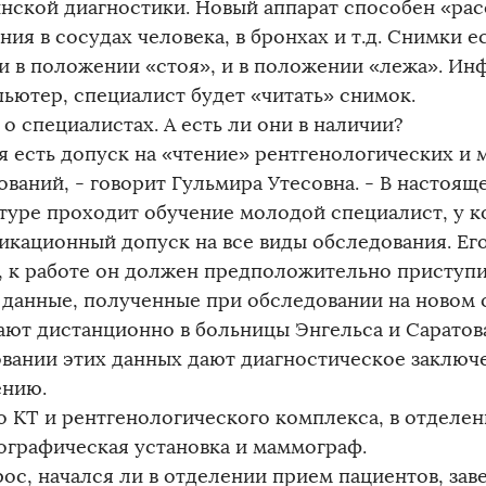
нской диагностики. Новый аппарат способен «ра
ия в сосудах человека, в бронхах и т.д. Снимки 
 и в положении «стоя», и в положении «лежа». И
пьютер, специалист будет «читать» снимок.
 о специалистах. А есть ли они в наличии?
ня есть допуск на «чтение» рентгенологических и
ваний, - говорит Гульмира Утесовна. - В настоящ
туре проходит обучение молодой специалист, у к
икационный допуск на все виды обследования. Ег
, к работе он должен предположительно приступит
 данные, полученные при обследовании на новом 
ают дистанционно в больницы Энгельса и Саратов
овании этих данных дают диагностическое заключ
ению.
 КТ и рентгенологического комплекса, в отделен
графическая установка и маммограф.
рос, начался ли в отделении прием пациентов, за