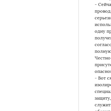
- Сейч
провод
серьез
исполь
одну п
получе
соглас
полную
Честно
присут
опасног
- Вот 
изолир
специа
защиту
служить