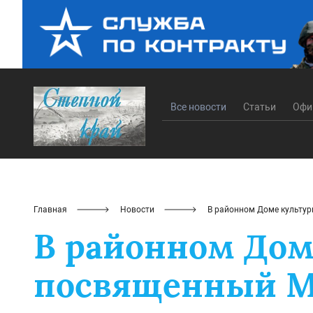
Все новости
Статьи
Офи
Главная
Новости
В районном Доме культу
В районном Дом
посвященный М