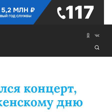
лся концерт,
енскому дню