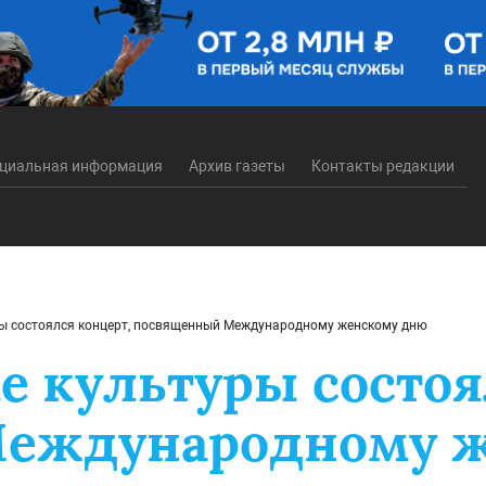
циальная информация
Архив газеты
Контакты редакции
ры состоялся концерт, посвященный Международному женскому дню
е культуры состоя
еждународному ж