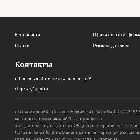
Все новости
Официальная информ
Статьи
Рекламодателям
Контакты
г. Ершов ул. Интернациональная, д.9
stepkrai@mail.ru
Степной край64 - Сетевое издание рег.№ Эл № ФС77-82956 о
массовых коммуникаций (Роскомнадзор)
Учредители (соучредители): Общество с ограниченной отве
Саратовской области, Министерство информации и массов
Главный редактор: Плотникова Элла Викторовна