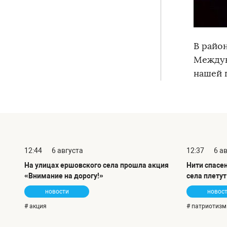
В райо
Междун
нашей г
12:44
6 августа
12:37
6 а
На улицах ершовского села прошла акция
Нити спасе
«Внимание на дорогу!»
села плету
новости
новос
# акция
# патриотизм