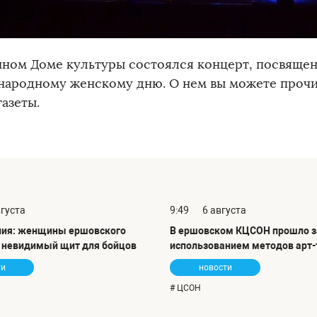
нном Доме культуры состоялся концерт, посвяще
ародному женскому дню. О нем вы можете прочит
азеты.
вгуста
9:49
6 августа
ния: женщины ершовского
В ершовском КЦСОН прошло з
т невидимый щит для бойцов
использованием методов арт-
ти
новости
# ЦСОН