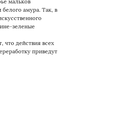
рье мальков
 белого амура. Так, в
 искусственного
сине-зеленые
, что действия всех
переработку приведут