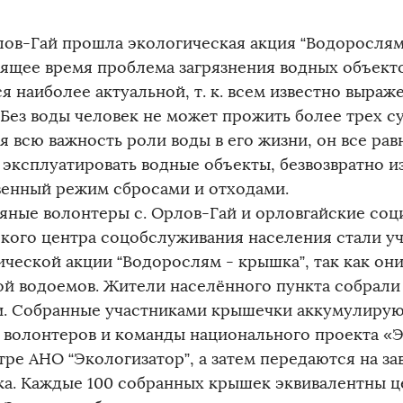
рлов-Гай прошла экологическая акция “Водорослям
оящее время проблема загрязнения водных объекто
я наиболее актуальной, т. к. всем известно выраже
 Без воды человек не может прожить более трех с
я всю важность роли воды в его жизни, он все ра
 эксплуатировать водные объекты, безвозвратно и
венный режим сбросами и отходами.
яные волонтеры с. Орлов-Гай и орловгайские соц
кого центра соцобслуживания населения стали у
ической акции “Водорослям - крышка”, так как он
ой водоемов. Жители населённого пункта собрали
. Собранные участниками крышечки аккумулирую
 волонтеров и команды национального проекта «Э
тре АНО “Экологизатор”, а затем передаются на за
ка. Каждые 100 собранных крышек эквивалентны ц