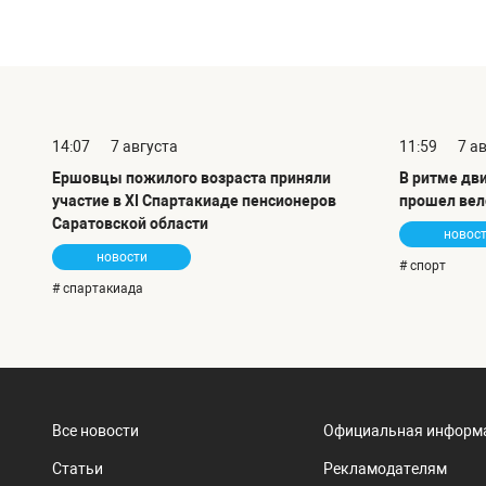
14:07
7 августа
11:59
7 а
Ершовцы пожилого возраста приняли
В ритме дв
участие в XI Спартакиаде пенсионеров
прошел вел
Саратовской области
новос
новости
# спорт
# спартакиада
Все новости
Официальная информ
Статьи
Рекламодателям