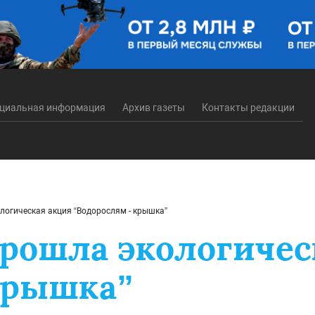
циальная информация
Архив газеты
Контакты редакции
ологическая акция “Водорослям - крышка”
прошла экологичес
крышка”