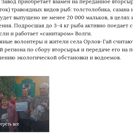
. Завод приобретает взамен на переданное вторсы
ток) травоядных видов рыб: толстолобика, сазана и
будет выпущено не менее 20 000 мальков, в целях
ения. Подросшая до 3-4 кг рыба активно поедает 
сли и работает «санитаром» Волги.
яные волонтеры и жители села Орлов-Гай считают
й региона по сбору вторсырья и передаче его на 
шению экологической обстановки и водоемов.
треть все