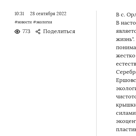
10:31
28 сентября 2022
В с. О
В наст
#новости
#экология
являетс
773
Поделиться
жизнь".
понима
жестко
естест
Серебр
Ершовс
эколог
чистот
крышки
силами
экоцен
пласти