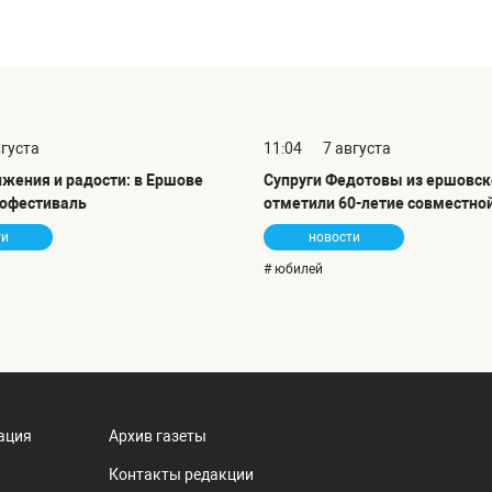
вгуста
11:04
7 августа
ижения и радости: в Ершове
Супруги Федотовы из ершовск
офестиваль
отметили 60-летие совместно
ти
новости
# юбилей
ация
Архив газеты
Контакты редакции