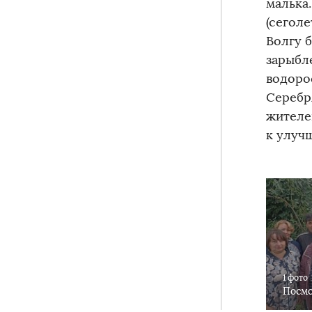
малька
(сеголе
Волгу 
зарыбл
водоро
Серебр
жителе
к улуч
1 фото
Посмо