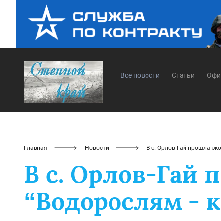
Все новости
Статьи
Офи
Главная
Новости
В с. Орлов-Гай прошла эк
В с. Орлов-Гай 
“Водорослям - 