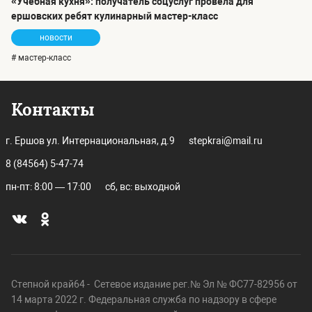
«Учебная кухня»: получатель соцуслуг провела для
ершовских ребят кулинарный мастер-класс
новости
# мастер-класс
Контакты
г. Ершов ул. Интернациональная, д.9
stepkrai@mail.ru
8 (84564) 5-47-74
пн-пт: 8:00 — 17:00
сб, вс: выходной
Степной край64 - Сетевое издание рег.№ Эл № ФС77-82956 от
14 марта 2022 г. Федеральная служба по надзору в сфере