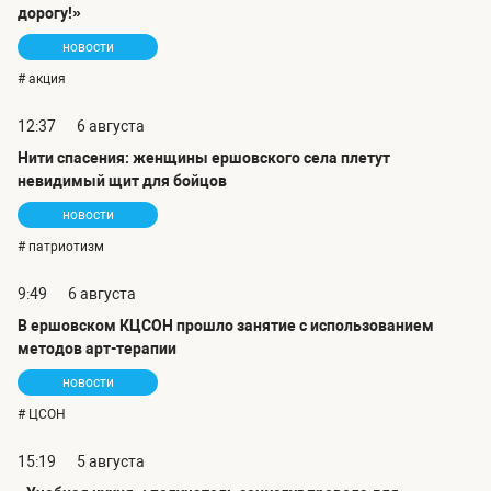
дорогу!»
новости
# акция
12:37
6 августа
Нити спасения: женщины ершовского села плетут
невидимый щит для бойцов
новости
# патриотизм
9:49
6 августа
В ершовском КЦСОН прошло занятие с использованием
методов арт-терапии
новости
# ЦСОН
15:19
5 августа