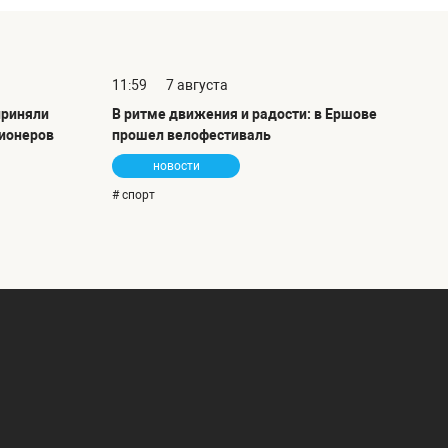
11:59
7 августа
приняли
В ритме движения и радости: в Ершове
сионеров
прошел велофестиваль
новости
# спорт