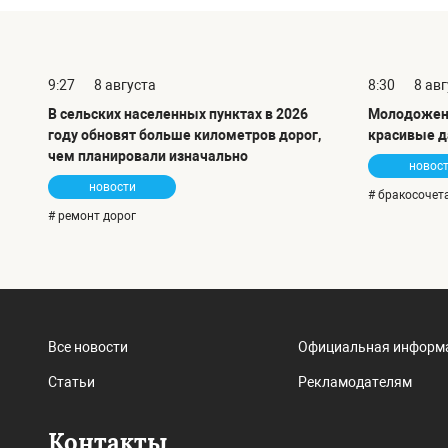
9:27
8 августа
8:30
8 ав
В сельских населенных пунктах в 2026
Молодожен
году обновят больше километров дорог,
красивые д
чем планировали изначально
новос
новости
# бракосочет
# ремонт дорог
Все новости
Официальная информ
Статьи
Рекламодателям
Контакты