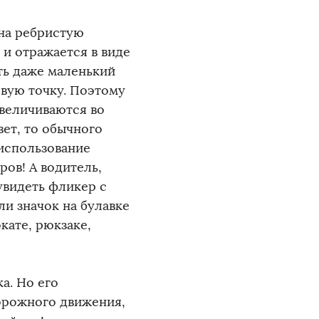
 на ребристую
 и отражается в виде
ть даже маленький
овую точку. Поэтому
увеличиваются во
ет, то обычного
 использование
ров! А водитель,
увидеть фликер с
ли значок на булавке
кате, рюкзаке,
а. Но его
орожного движения,