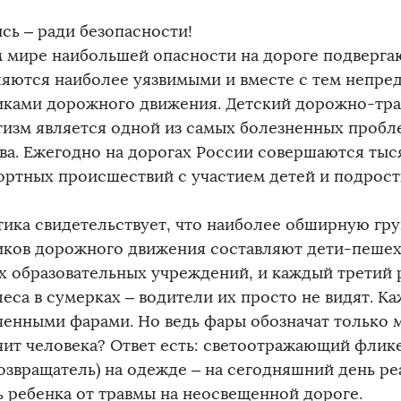
сь – ради безопасности!
м мире наибольшей опасности на дороге подвергаю
ляются наиболее уязвимыми и вместе с тем непр
иками дорожного движения. Детский дорожно-тр
тизм является одной из самых болезненных проб
ва. Ежегодно на дорогах России совершаются ты
ортных происшествий с участием детей и подрост
тика свидетельствует, что наиболее обширную гру
иков дорожного движения составляют дети-пешех
х образовательных учреждений, и каждый третий 
леса в сумерках – водители их просто не видят. К
ченными фарами. Но ведь фары обозначат только м
чит человека? Ответ есть: светоотражающий флик
возвращатель) на одежде – на сегодняшний день р
ь ребенка от травмы на неосвещенной дороге.