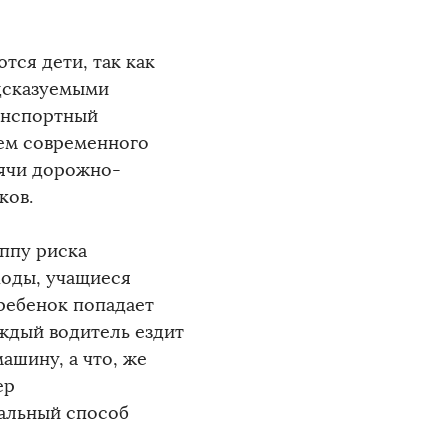
тся дети, так как
едсказуемыми
анспортный
лем современного
сячи дорожно-
ков.
ппу риска
оды, учащиеся
ребенок попадает
аждый водитель ездит
ашину, а что, же
ер
еальный способ