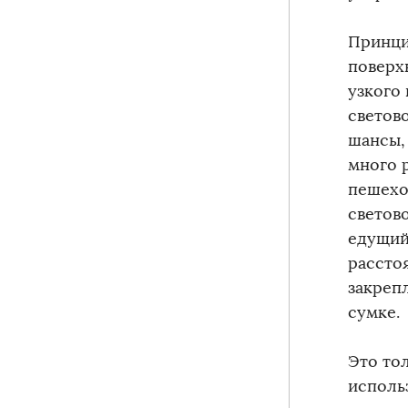
Принци
поверх
узкого
светов
шансы,
много 
пешехо
светово
едущий
рассто
закреп
сумке.
Это то
исполь