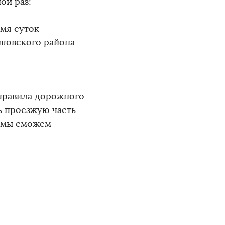
ой раз!
емя суток
ршовского района
правила дорожного
ь проезжую часть
й мы сможем