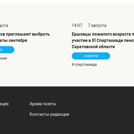
густа
14:07
7 августа
ов приглашают выбрать
Ершовцы пожилого возраста 
аты сентября
участие в XI Спартакиаде пен
Саратовской области
ти
новости
ание
# спартакиада
ация
Архив газеты
Контакты редакции