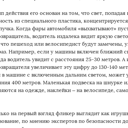
п действия его основан на том, что свет, попадая
ность из специального пластика, концентрируется
 пучка. Когда фары автомобиля «выхватывают» пус
озвращатель, водитель издалека видит яркую свет
 что пешеход или велосипедист будут замечены, 
раз. Например, если у машины включен ближний св
да водитель увидит с расстояния 25-30 метров. А
звращателя увеличивает эту цифру до 130-140 мет
 в машине с включенным дальним светом, может 
яния 400 метров. Маленькая подвеска на шнурке и
ляются на одежде, наклейки – на велосипеде, само
лько на первый взгляд фликер выглядит как игрушк
зование, по мнению экспертов по безопасности д