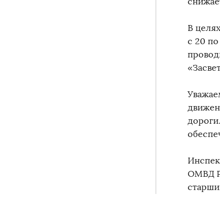
снижае
В целя
с 20 по
провод
«Засвет
Уважае
движен
дороги
обеспе
Инспек
ОМВД Р
старши