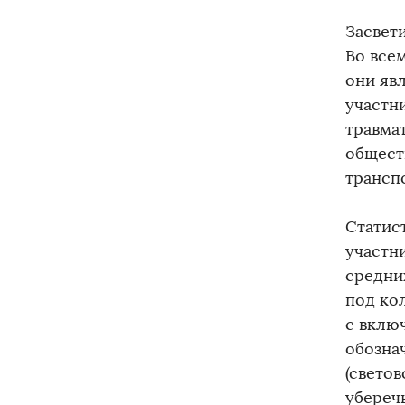
Засвети
Во все
они яв
участн
травма
общест
трансп
Статис
участн
средни
под ко
с вклю
обозна
(свето
убереч