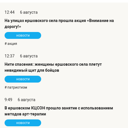
12:44
6 августа
На улицах ершовского села прошла акция «Внимание на
дорогу!»
новости
# акция
12:37
6 августа
Нити спасения: женщины ершовского села плетут
невидимый щит для бойцов
новости
# патриотизм
9:49
6 августа
В ершовском КЦСОН прошло занятие с использованием
методов арт-терапии
новости