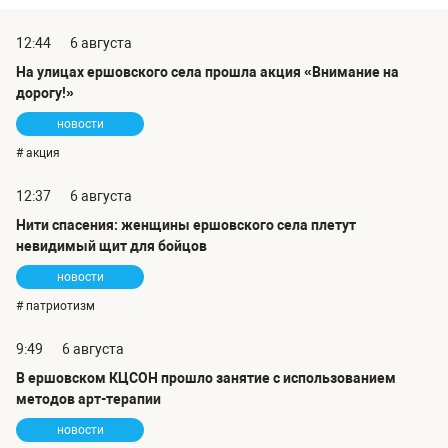
12:44
6 августа
На улицах ершовского села прошла акция «Внимание на
дорогу!»
новости
# акция
12:37
6 августа
Нити спасения: женщины ершовского села плетут
невидимый щит для бойцов
новости
# патриотизм
9:49
6 августа
В ершовском КЦСОН прошло занятие с использованием
методов арт-терапии
новости