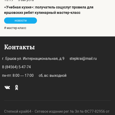
«Учебная кухня»: получатель соцуслуг провела для
ершовских ребят кулинарный мастер-класс
новости
# мастер-класс
Контакты
г. Ершов ул. Интернациональная, д.9
stepkrai@mail.ru
8 (84564) 5-47-74
пн-пт: 8:00 — 17:00
сб, вс: выходной
Степной край64 - Сетевое издание рег.№ Эл № ФС77-82956 от