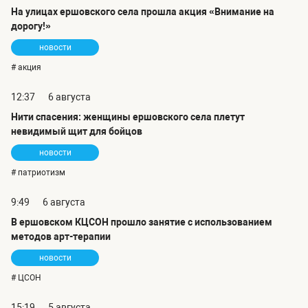
На улицах ершовского села прошла акция «Внимание на
дорогу!»
новости
# акция
12:37
6 августа
Нити спасения: женщины ершовского села плетут
невидимый щит для бойцов
новости
# патриотизм
9:49
6 августа
В ершовском КЦСОН прошло занятие с использованием
методов арт-терапии
новости
# ЦСОН
15:19
5 августа