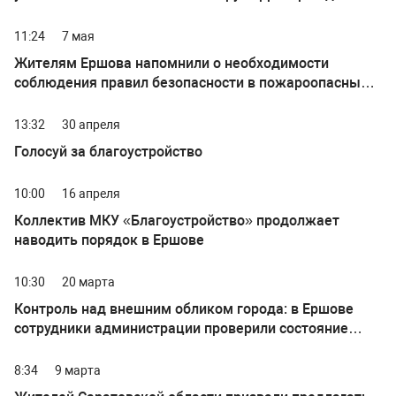
благоустройства
11:24
7 мая
Жителям Ершова напомнили о необходимости
соблюдения правил безопасности в пожароопасный
сезон
13:32
30 апреля
Голосуй за благоустройство
10:00
16 апреля
Коллектив МКУ «Благоустройство» продолжает
наводить порядок в Ершове
10:30
20 марта
Контроль над внешним обликом города: в Ершове
сотрудники администрации проверили состояние
входных групп и прилегающих территорий
коммерческих объектов
8:34
9 марта